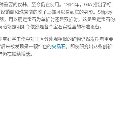
重要的仪器，至今仍在使用。1934 年，GIA 推出了标
经销商和珠宝商的脖子上都可以看到它的身影。Shipley
偏光器，用以确定宝石为单折射还是双折射，这是鉴定宝石的
与暗场照明如今依然是各个宝石实验室的标准设备。
在宝石学工作中对于区分外观相似的矿物仍然发挥着重要
”后来被发现是一颗红色的
尖晶石
。即使研究出这些创新
求仍在继续增长。