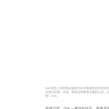
GIA 研究人员利用尖端技术应对快速变化的宝
对宝石形成、开采、制造及销售等方面的认识。2018 
奇）/GIA
自成立起，GIA 一直站在钻石、有色