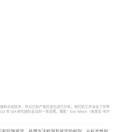
石处理和合成技术，并对已知产地的宝石进行分析。他们的工作深化了世界
年 GIA 研究团队会议的一张合照。摄影：Eric Welch（埃里克·韦尔
宝石和珍珠鉴定、处理方法检测及鉴定的前列。从标志性的