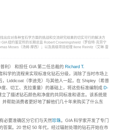
据，找出应对各种宝石学方面的挑战和交流研究结果的切实可行的解决方
约鉴定所的长期总监 Robert Crowningshield（罗伯特·克劳宁
Moses（汤姆·摩西）；以及高级项目经理 Ilene Reinitz（艾琳·雷
.（老希普利） 和担任 GIA 第二任总裁的
Richard T.
套科学的流程来实现标准化钻石分级，消除了当时市场上
ddicoat（李迪克）与其他人一起，在 Shipley（希普
净度、切工、克拉重量）的基础上，将这些标准编制成
D-
建立了描述钻石颜色和净度的共同标准和语言。该系统是
，并帮助消费者更好地了解他们几十年来购买了什么东
们有必要准确区分它们与天然
珍珠
。GIA 科学家开发了专门
的答案。20 世纪 50 年代，经过辐射处理的钻石开始在市