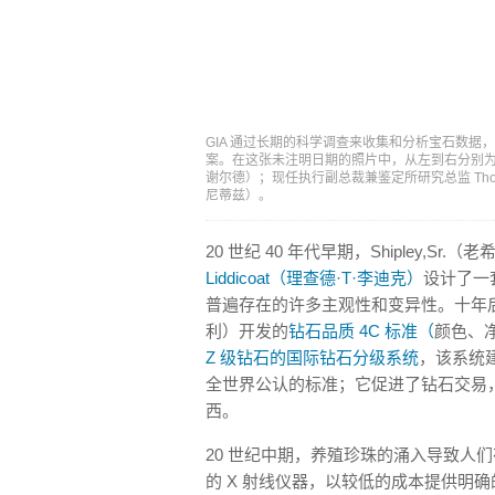
GIA 通过长期的科学调查来收集和分析宝石数
案。在这张未注明日期的照片中，从左到右分别为 GIA 纽
谢尔德）；现任执行副总裁兼鉴定所研究总监 Thomas 
尼蒂兹）。
20 世纪 40 年代早期，Shipley,Sr
Liddicoat（理查德·T·李迪克）
设计了一
普遍存在的许多主观性和变异性。十年后，Li
利）开发的
钻石品质 4C 标准（
颜色、
Z 级钻石的国际钻石分级系统
，该系统
全世界公认的标准；它促进了钻石交易
西。
20 世纪中期，养殖珍珠的涌入导致人
的 X 射线仪器，以较低的成本提供明确