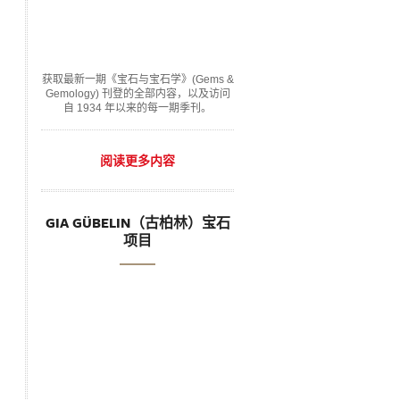
获取最新一期《宝石与宝石学》(Gems &
Gemology) 刊登的全部内容，以及访问
自 1934 年以来的每一期季刊。
阅读更多内容
GIA GÜBELIN（古柏林）宝石
项目