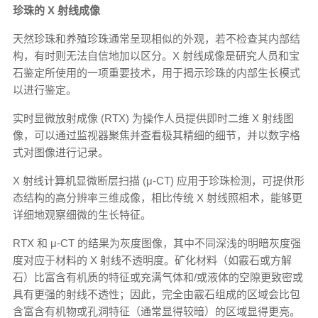
珍珠的 X 射线成像
天然珍珠和养殖珍珠通常呈现相似的外观，若不检查其内部结
构，有时则无法自信地加以区分。X 射线成像是研究人员和宝
石鉴定所使用的一项重要技术，用于揭示珍珠的内部生长模式
以进行鉴定。
实时显微放射成像 (RTX) 为操作人员提供即时二维 X 射线图
像，可以通过监视器聚焦并查看极其精细的细节，并以数字格
式对图像进行记录。
X 射线计算机显微断层扫描 (μ-CT) 应用于珍珠检测，可提供形
态结构的高分辨率三维成像，相比传统 X 射线照相术，能够更
详细地观察细微的生长特征。
RTX 和 μ-CT 的结果为灰度图像，其中不同深浅的明暗灰度强
度对应于材料的 X 射线不透明度。矿化材料（如霰石或方解
石）比富含有机质的特征或充满气体和/或液体的空隙更致密或
具有更强的射线不透性；因此，完全由霰石组成的区域会比包
含富含有机物或孔洞特征（通常显得较暗）的区域显得更亮。