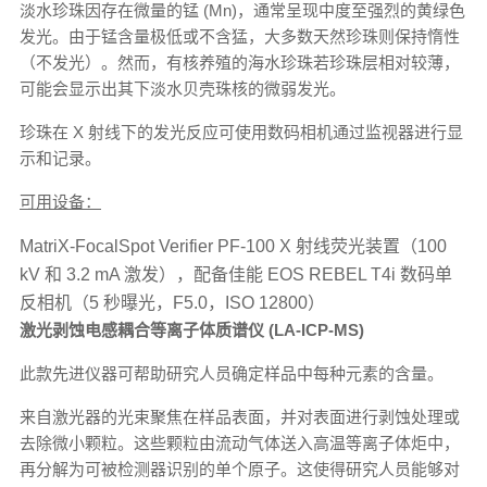
淡水珍珠因存在微量的锰 (Mn)，通常呈现中度至强烈的黄绿色
发光。由于锰含量极低或不含猛，大多数天然珍珠则保持惰性
（不发光）。然而，有核养殖的海水珍珠若珍珠层相对较薄，
可能会显示出其下淡水贝壳珠核的微弱发光。
珍珠在 X 射线下的发光反应可使用数码相机通过监视器进行显
示和记录。
可用设备：
MatriX-FocalSpot Verifier PF-100 X 射线荧光装置（100
kV 和 3.2 mA 激发），配备佳能 EOS REBEL T4i 数码单
反相机（5 秒曝光，F5.0，ISO 12800）
激光剥蚀电感耦合等离子体质谱仪 (LA-ICP-MS)
此款先进仪器可帮助研究人员确定样品中每种元素的含量。
来自激光器的光束聚焦在样品表面，并对表面进行剥蚀处理或
去除微小颗粒。这些颗粒由流动气体送入高温等离子体炬中，
再分解为可被检测器识别的单个原子。这使得研究人员能够对