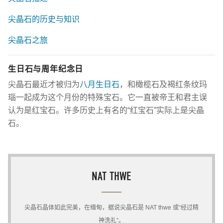
尖晶石的历史与知识
尖晶石之旅
生日石与周年纪念日
尖晶石最近才被归为
八月生日石
，和橄榄石及褐红条纹玛
瑙一起成为这个月份的特殊宝石。它一直被帝王和君主误
认为是红宝石。许多历史上有名的“红宝石”实际上是尖晶
石。
NAT THWE
尖晶石晶体如此完美，在缅甸，据说尖晶石是 NAT thwe 或“经过精
神洗礼”。