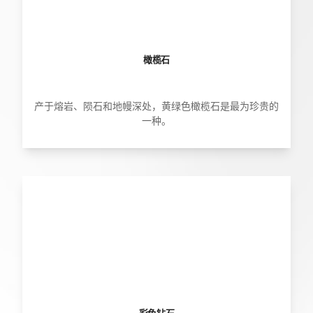
橄榄石
产于熔岩、陨石和地幔深处，黄绿色橄榄石是最为珍贵的
一种。