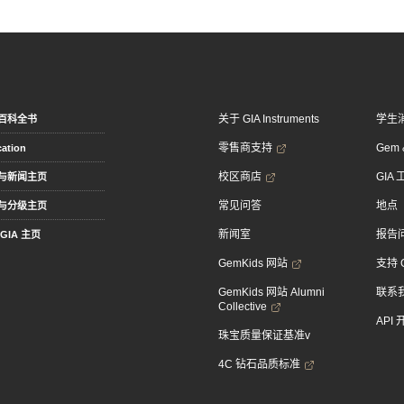
关于 GIA Instruments
学生
百科全书
零售商支持
Gem &
ation
校区商店
GIA
与新闻主页
常见问答
地点
与分级主页
新闻室
报告
GIA 主页
GemKids 网站
支持 
GemKids 网站 Alumni
联系
Collective
API
珠宝质量保证基准v
4C 钻石品质标准