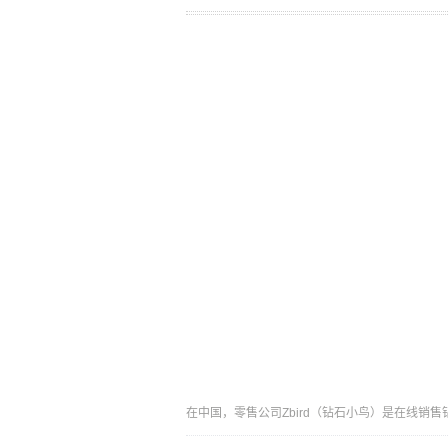
在中国，零售公司Zbird（钻石小鸟）是在线销售