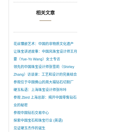
相关文章
花丝镶嵌艺术：中国的非物质文化遗产
让珠宝讲述故事：中国风珠宝设计师王月
要（Yue-Yo Wang）女士专访
领先的中国珠宝设计师张雪莉（Shirley
Zhang）访谈录：工艺和设计的完美结合
参观位于中国佛山的周大福钻石切割厂
硬玉私语：上海珠宝设计师张咔咔
参观 Zbird 上海总部：揭开中国零售钻石
业的秘密
参观中国钻石交易中心
探索中国宝石和珠宝行业 (英语)
见证硬玉杰作的诞生