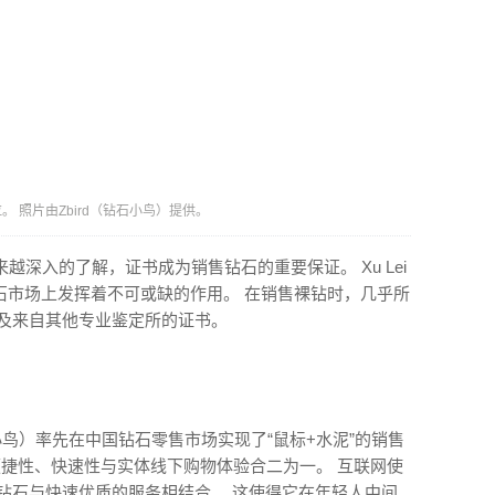
 照片由Zbird（钻石小鸟）提供。
深入的了解，证书成为销售钻石的重要保证。 Xu Lei
钻石市场上发挥着不可或缺的作用。 在销售裸钻时，几乎所
以及来自其他专业鉴定所的证书。
（钻石小鸟）率先在中国钻石零售市场实现了“鼠标+水泥”的销售
的便捷性、快速性与实体线下购物体验合二为一。 互联网使
多的钻石与快速优质的服务相结合。 这使得它在年轻人中间