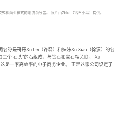
款式和商业模式的潮流领导者。 照片由Zbird（钻石小鸟）提供。
公司名​​称是哥哥Xu Lei（许磊）和妹妹Xu Xiao（徐潇）的名
字由三个“石头”的石组成，与钻石和宝石相关联。 Xu
味着这是一家高效率的电子商务企业。 正是这家公司设定了