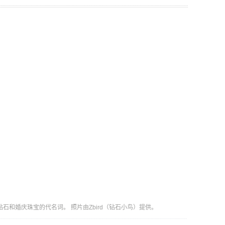
钻石和婚庆珠宝的代名词。 照片由Zbird（钻石小鸟）提供。