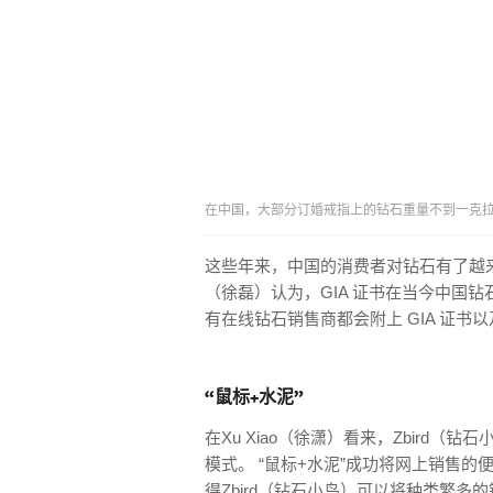
在中国，大部分订婚戒指上的钻石重量不到一克拉。
这些年来，中国的消费者对钻石有了越来越
（徐磊）认为，GIA 证书在当今中国
有在线钻石销售商都会附上 GIA 证书
“鼠标+水泥”
在Xu Xiao（徐潇）看来，Zbird
模式。 “鼠标+水泥”成功将网上销售
得Zbird（钻石小鸟）可以将种类繁