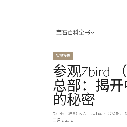
宝石百科全书
实地报告
参观Zbir
总部：揭开
的秘密
Tao Hsu（许焘）和 Andrew Lucas（安德鲁·卢
三月 4, 2014