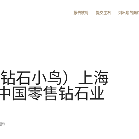
报告核对
提交宝石
列出您的商
d （钻石小鸟）上海
中国零售钻石业
卡斯）