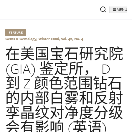
MENU
FEATURE
Gems & Gemology, Winter 2006, Vol. 42, No. 4
在美国宝石研究院
(GIA) 鉴定所， D
到 Z 颜色范围钻石
的内部白雾和反射
孪晶纹对净度分级
会有影响 (英语)