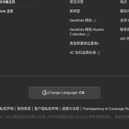
常见问答
地点
与分级主页
新闻室
报告
GIA 主页
GemKids 网站
支持 
GemKids 网站 Alumni
联系
Collective
API
珠宝质量保证基准v
4C 钻石品质标准
Change Language:
CN
|
|
|
|
私权声明
使用条款
客户隐私权声明
道德与合规
Transparency in Coverage R
002 - 2026 美国宝石研究院 GIA 是一家符合美国税法第 501(c)(3) 条的非营利组织。 保留所