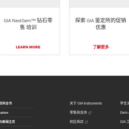
GIA NextGem™ 钻石零
探索 GIA 鉴定所的促销
售 培训
优惠
LEARN MORE
了解更多
关于 GIA Instruments
学生
百科全书
零售商支持
Gem &
ation
校区商店
GIA
与新闻主页