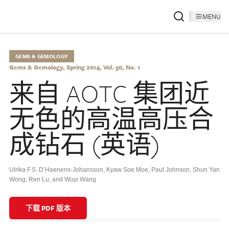
MENU
GEMS & GEMOLOGY
Gems & Gemology, Spring 2014, Vol. 50, No. 1
来自 AOTC 集团近
无色的高温高压合
成钻石 (英语)
Ulrika F.S. D’Haenens-Johansson, Kyaw Soe Moe, Paul Johnson, Shun Yan
Wong, Ren Lu, and Wuyi Wang
下载 PDF 版本