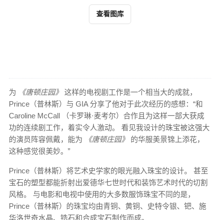
查看图库
为
《唐顿庄园》
这样的电视剧工作是一个相当大的成就，
Prince（普林斯）与 GIA 分享了他对于此次经历的感想：“和
Caroline McCall （卡罗琳·麦考尔）合作且为这样一部大获成
功的连续剧工作，着实令人激动。 看见我设计的珠宝被这强大
的演员阵容佩戴，能为
《唐顿庄园》
的华服美景锦上添花，
这种感觉很美妙。”
Prince（普林斯）将艺术史学家的眼光融入珠宝的设计。 甚至
宝石的塑型都能折射出爱德华七世时代和装饰艺术时代的切割
风格。 与电影和电视中使用的大多数服饰珠宝不同的是，
Prince（普林斯）的珠宝均由青铜、黄铜、史特令银、钯、施
华洛世奇水晶、锆石和合成宝石制作而成。