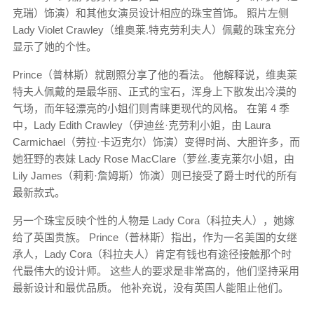
克瑞）饰演）和其他女演员设计相应的珠宝首饰。 照片左侧
Lady Violet Crawley（维奥莱.特克劳利夫人）佩戴的珠宝充分
显示了她的个性。
Prince（普林斯）就剧照分享了他的看法。 他解释说，维奥莱
特夫人佩戴的是最华丽、正式的宝石，浑身上下散发出冷漠的
气场，而年轻漂亮的小姐们则青睐更现代的风格。 在第 4 季
中，Lady Edith Crawley（伊迪丝·克劳利小姐，由 Laura
Carmichael（劳拉·卡迈克尔）饰演）变得时尚、大胆许多，而
她狂野的表妹 Lady Rose MacClare（萝丝.麦克莱尔小姐，由
Lily James（莉莉·詹姆斯）饰演）则已接受了爵士时代的所有
最新款式。
另一个珠宝反映个性的人物是 Lady Cora（科拉夫人），她嫁
给了英国贵族。 Prince（普林斯）指出，作为一名美国的女继
承人，Lady Cora（科拉夫人）肯定有钱也有途径接触那个时
代最伟大的设计师。 这些人的要求是非常高的，他们坚持采用
最新设计和最优品质。 他补充说，没有英国人能阻止他们。