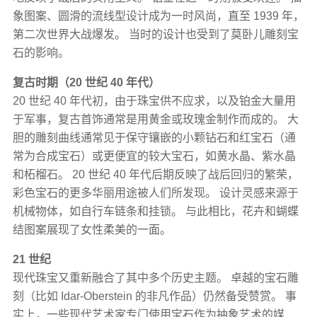
象图案、圆滑的流线型设计成为一时风尚，直至 1939 年，
第二次世界大战爆发。 当时的设计也受到了莫卧儿雕刻宝
石的影响。
复古时期（20 世纪 40 年代）
20 世纪 40 年代初，由于珠宝供不应求，以及铂金大量用
于军事，复古首饰通常是用黄金或玫瑰金制作而成的。 大
胆的雕刻曲线通常见于保守镶嵌的小颗钻石和红宝石（通
常为合成宝石）或更便宜的较大宝石，如黄水晶、紫水晶
和柘榴石。 20 世纪 40 年代后期反映了战后回归的繁荣，
彩色宝石的更多华丽用途被人们所发现。 设计灵感来源于
机械物体，如自行车链条和挂锁。 与此相比，花卉和蝴蝶
结图案展现了女性柔美的一面。
21 世纪
现代珠宝又重新融合了其中多个历史主题。 卓越的宝石雕
刻（比如 Idar-Oberstein 的非凡作品）仍然备受赞赏。 事
实上，一些现代艺术家专门使用宝石作为抽象艺术的媒