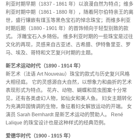
利亚时期早期（1837 - 1861 年）以浪漫自然为特点；维多
利亚时期中期（1861 - 1880 年），随着阿尔伯特亲王的离
世，盛行镶嵌有煤玉等黑色宝石的悼念珠宝；而维多利亚
时期后期（1880 - 1901 年）的首饰倾向于轻型别致的款
式。 浮雕宝石入乡随俗。 维多利亚时期的一些珠宝是过往
文化的再现，灵感来自古亚述、古希腊、伊特鲁里亚、罗
马、埃及、哥特和文艺复兴时期的主题。
新艺术运动时代（1890 - 1914 年）
新艺术（法语 Art Nouveau）珠宝的款式与历史复兴风格
大相径庭。 它的灵感源自大自然，以想象力和曲折的艺术
表现形式为特点。 花卉、动物、蝴蝶和昆虫图案十分常
见，还有各类虚幻人物，如仙女和美人鱼。 妇女主题转化
为充满异国情调的生物，象征着妇女解放运动的开端。 女
演员 Sarah Bernhardt 是新艺术运动的赞助人。 René
Lalique 的珠宝设计也是这种样式的经典范例。
爱德华时代（1900 - 1915 年）