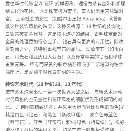
爱德华时代珠宝以“花环”式样著称，通常为系有丝带和蝴蝶
结式样的花环。 这类珠宝极为奢华，富人们常用来炫耀财
富。 上流社会的女性（如威尔士王妃 Alexandra）就曾佩
戴这种装饰风格的珠宝，这种风格源自 18 世纪的装饰物。
白银常被铂金代替，这是技术进步的结果，表明珠宝商对
金属的处理更加得心应手。 钻石具有更高的可用性，除改
进刻面之外，还特别重视宝石的品质。 现象宝石（如蛋白
石、月光石和亚历山大变石）​​以及异常精美的钻石和珍珠
备受青睐。 稀有而昂贵的彩色钻石镶嵌于工艺精湛的铂金
底座上，是爱德华时代最鲜明的主题。
装饰艺术时代（20 世纪 20、30 年代）
装饰艺术珠宝出现于第一次世界大战之后，与新艺术运动
时代风格的空灵感性和花环风格的细腻优雅形成鲜明的对
比。 几何图案精致优雅，并采用大胆而对比鲜明的颜色[尤
其是白色（钻石）和黑色（条纹玛瑙），或白色与蓝色
（蓝宝石）、红色（红宝石）和/或绿色（祖母绿）]，很好
地反映了战后的实用主义。 铂金在这一时期极受欢迎。 抽