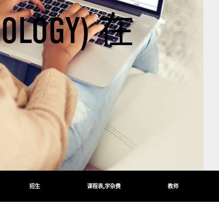
LOGY) 在
招生
课程表,学杂费
教师