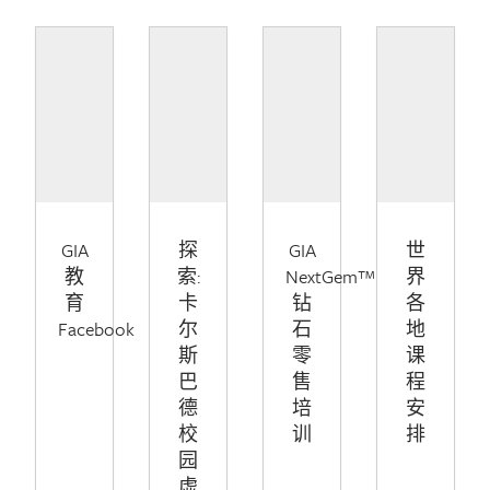
GIA
探
GIA
世
教
索:
NextGem™
界
育
卡
钻
各
Facebook
尔
石
地
斯
零
课
巴
售
程
德
培
安
校
训
排
园
虚