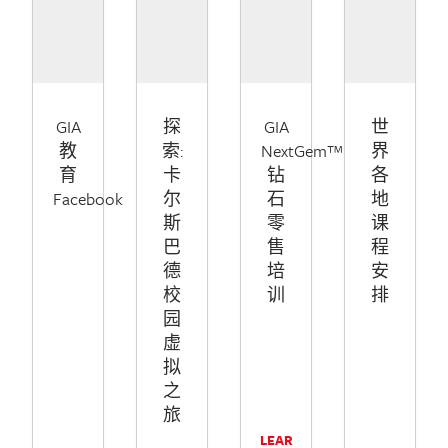
GIA
探
GIA
世
教
索:
NextGem™
界
育
卡
钻
各
Facebook
尔
石
地
斯
零
课
巴
售
程
德
培
安
校
训
排
园
虚
拟
之
旅
LEAR