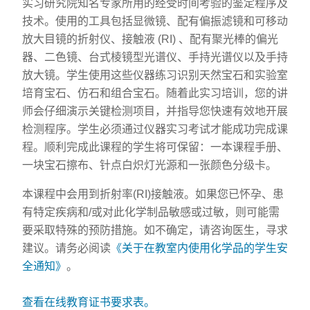
实习研究院知名专家所用的经受时间考验的鉴定程序及
技术。使用的工具包括显微镜、配有偏振滤镜和可移动
放大目镜的折射仪、接触液 (RI) 、配有聚光棒的偏光
器、二色镜、台式棱镜型光谱仪、手持光谱仪以及手持
放大镜。学生使用这些仪器练习识别天然宝石和实验室
培育宝石、仿石和组合宝石。随着此实习培训，您的讲
师会仔细演示关键检测项目，并指导您快速有效地开展
检测程序。学生必须通过仪器实习考试才能成功完成课
程。顺利完成此课程的学生将可保留：一本课程手册、
一块宝石擦布、针点白炽灯光源和一张颜色分级卡。
本课程中会用到折射率(RI)接触液。如果您已怀孕、患
有特定疾病和/或对此化学制品敏感或过敏，则可能需
要采取特殊的预防措施。如不确定，请咨询医生，寻求
建议。请务必阅读
《关于在教室内使用化学品的学生安
全通知》
。
查看在线教育证书要求表。