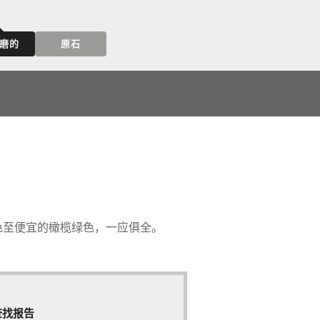
磨的
原石
色至便宜的橄榄绿色，一应俱全。
查找报告