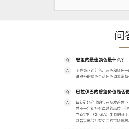
问
碧玺的最佳颜色最什么？
Q
明亮纯正的红色、蓝色和绿色一
A
说鲜艳的绿色至蓝色色调非常特
巴拉伊巴的碧玺价值是否
Q
每处矿场产出的宝石品质差异巨
A
并不一定都拥有卓越的品质。但
立鉴定所（如 GIA）出具的证
颗碧玺就会拥有更高的市场价格