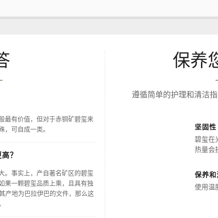
答
保养
遵循简单的护理和清洁指
般最有价值，但对于赤铜矿碧玺来
坚固性
殊，可自成一类。
碧玺在
热量会
更高？
大。事实上，产自著名矿区的碧玺
保养和
如果一颗碧玺品质上乘，且具有独
使用温
明其产地为巴拉伊巴的文件，那么这
。