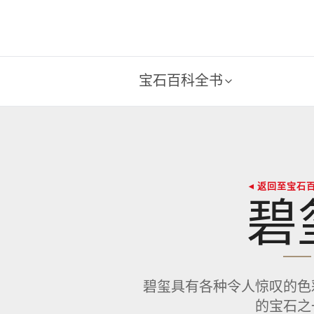
宝石百科全书
◂ 返回至宝石
碧
碧玺具有各种令人惊叹的色
的宝石之