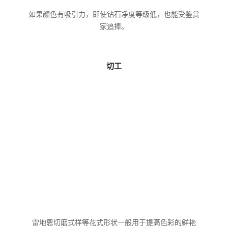
如果颜色有吸引力，即使钻石净度等级低，也能受鉴赏
家追捧。
切工
雷地恩切磨式样等花式形状一般用于提高色彩的鲜艳