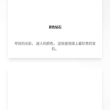
彩色钻石
夺目的光彩， 迷人的颜色， 这些是地球上最珍贵的宝
石。