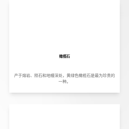
橄榄石
产于熔岩、陨石和地幔深处，黄绿色橄榄石是最为珍贵的
一种。