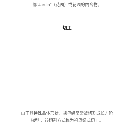
部"Jardin"（花园）或花园的内含物。
切工
由于其特殊晶体形状，祖母绿常常被切割成长方阶
梯型 ，该切割方式称为祖母绿式切工。