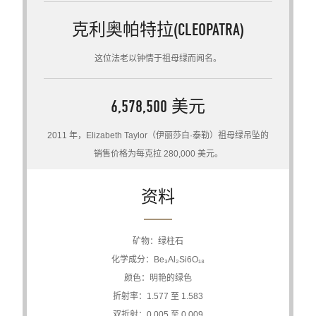
克利奥帕特拉(CLEOPATRA)
这位法老以钟情于祖母绿而闻名。
6,578,500 美元
2011 年，Elizabeth Taylor（伊丽莎白·泰勒）祖母绿吊坠的
销售价格为每克拉 280,000 美元。
资料
矿物：绿柱石
化学成分：Be₃Al₂Si6O₁₈
颜色：明艳的绿色
折射率：1.577 至 1.583
双折射：0.005 至 0.009