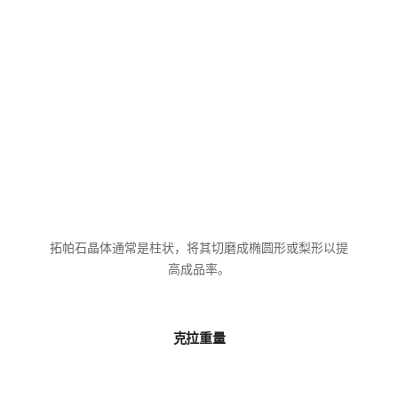
拓帕石晶体通常是柱状，将其切磨成椭圆形或梨形以提
高成品率。
克拉重量