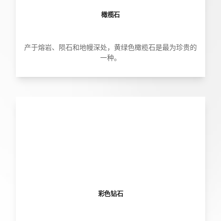
橄榄石
产于熔岩、陨石和地幔深处，黄绿色橄榄石是最为珍贵的
一种。
彩色钻石