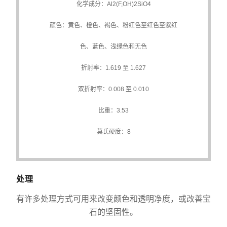
化学成分：Al
2
(F,OH)
2
SiO
4
颜色：黄色、橙色、褐色、粉红色至红色至紫红
色、蓝色、浅绿色和无色
折射率：1.619 至 1.627
双折射率：0.008 至 0.010
比重：3.53
莫氏硬度：8
处理
有许多处理方式可用来改变颜色和透明净度，或改善宝
石的坚固性。