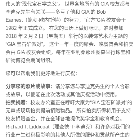
伟大的“现代宝石学之父”。 世界各地所有的 GIA 校友都与
李迪克先生有关联——多亏了他和 GIA 的 Bob
Earnest（鲍勃·欧内斯特）的努力，“官方”GIA 校友会于
1982 年正式成立。 在您的日历上做好标记，准时参加
2018 年 2 月 2 日（星期五）举行的以装饰艺术为主题的
“GIA 宝石矿派对”。 这个一年一度的聚会、晚餐舞会和拍卖
会由 GIA 校友会组织，每年在亚利桑那州图森举行珠宝和
矿物博览会期间组织。
您可以帮助我们更好地进行庆祝：
分享您的照片或故事：
请分享您与李迪克先生的个人合影
或故事，以便能在此次活动或其他庆祝活动中使用。
拍卖捐赠：
校友办公室正在呼吁大家为“GIA 宝石矿派对”的
无声或现场拍卖提前捐赠物品。 所有拍卖所得将用于支持
校友捐赠基金，并在全球各地提供奖学金和教育机会。
Richard T. Liddicoat（理查德·T·李迪克）和许多对我们的
行业产生过积极影响的其他人所做的服务和贡献所产生的