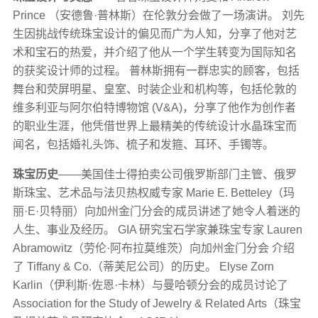
Prince （安德鲁·普林斯）在伦敦分会做了一场演讲。 刘先
生因挑战传统珠宝设计的偏见而广为人知，分享了他对艺
术和宝石的热爱，并介绍了他从一个学生转变为国际知名
的获奖设计师的过程。 普林斯拥有一群忠实的顾客，包括
舞台和荧屏明星、皇室、时装企业和机构等，包括伦敦的
维多利亚与阿尔伯特博物馆 (V&A)，分享了他作为创作者
的职业生涯，他凭借世界上最精美的传统设计水晶珠宝而
闻名，包括婚礼头饰、梳子和发箍、耳环、手镯等。
珠宝历史
——美国佳士得拍卖公司俄罗斯部门主管、俄罗
斯珠宝、艺术品与法贝热权威专家 Marie E. Betteley（玛
丽·E·贝特丽）向加州金门分会的成员讲述了她令人着迷的
人生、事业及经历。 GIA 研究宝石学家兼珠宝专家 Lauren
Abramowitz（劳伦·阿布拉莫维茨）向加州金门分会 介绍
了 Tiffany & Co.（蒂芙尼公司）的历史。 Elyse Zorn
Karlin（伊利斯·佐恩·卡林）与曼哈顿分会的成员讨论了
Association for the Study of Jewelry & Related Arts（珠宝