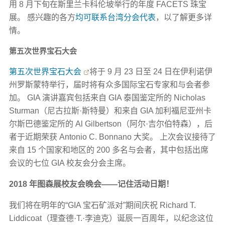
用 8 月下旬在斯里兰卡科伦坡举行的年度 FACETS 珠宝
展。 感兴趣的各方
均可联系台湾分会代表
，以了解更多详
情。
第五次世界宝石大会
第五次世界宝石大会
将于 9 月 23 日至 24 日在伊利诺伊
州罗斯蒙特举行，届时将有众多国际宝石专家和与会者参
加。 GIA 演讲嘉宾包括来自 GIA 泰国鉴定所的 Nicholas
Sturman（尼古拉斯·斯特曼）和来自 GIA 加利福尼亚州卡
尔斯巴德鉴定所的 Al Gilbertson（阿尔·吉尔伯特森），后
者于近期荣获 Antonio C. Bonnano 大奖。 上次会议接待了
来自 15 个国家和地区的 200 多名与会者，其中包括出席
会议的七位 GIA 校友会分会主席。
2018 年图森展校友会晚会——记住活动日期！
我们将在明年的“GIA 宝石矿派对”期间庆祝 Richard T.
Liddicoat（理查德·T.·李迪克）诞辰一百周年，以纪念这位