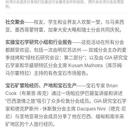
台湾分会成员分享他们在最近行业展览会中的收获。 照片由台湾分会友情提
供。
社交聚会
——校友、学生和业界友人欢聚一堂，与马来西
亚、墨西哥蒙特雷、加拿大安大略和瑞士分会共同庆祝。
实操宝石学研究小组和行业报告
——这些活动在所有分会
都颇受欢迎，包括一次由明尼苏达州 — 双城分会主办的夏
季烧烤和“绿柱石研究会议：第二部分”；以及由 GIA 研究宝
石学家和华盛顿特区分会主席 Kusam Malhotra（库莎姆·
马尔霍特拉）主持的有色宝石市场报告。
宝石矿冒险经历、产地和宝石生产
——宝石专家 Brian
Cook（布莱恩·库克）通过一场帕拉伊巴碧玺讲座和讲述
“巴西激情之旅”吸引了众多伦敦分会成员。GIA 研究宝石学
家和德克萨斯州 - 休斯敦分会主席 Dacques Nini（德克·尼
尼）与圣地亚哥分会成员分享了他在巴西、缅甸和南非采
矿地区的个人旅行经历。