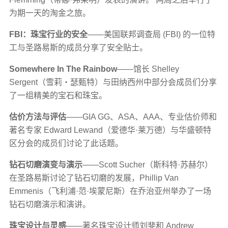
为期一天的淘金之旅。
FBI：珠宝行业的安全
——美国联邦调查局 (FBI) 的一位特
工与圣路易斯的成员分享了安全贴士。
Somewhere In The Rainbow
——馆长 Shelley
Sergent（雪莉‧瑟甄特）与田纳西州中部分会成员们分享
了一组精美的宝石和珠宝。
估价方法与评估
——GIA GG、ASA、AAA、专业估价师和
著名专家 Edward Lewand（爱德华·莱万德）与华盛顿特
区分会的成员们讨论了此话题。
钻石切磨演变与演示
——Scott Sucher（斯科特·苏赫尔）
在圣路易斯讨论了钻石切磨的发展，Phillip Van
Emmenis（飞利浦·范·埃蒙尼斯）在乔治亚州举办了一场
钻石切磨演示和演讲。
珠宝设计与灵感
——著名珠宝设计师刘斐和 Andrew