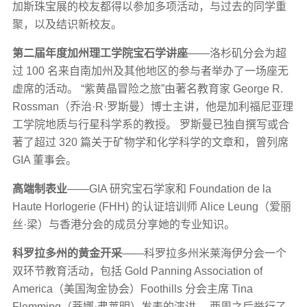
加斯珠宝展的校友都得以参加多项活动，与过去的同学重
聚，以及结识新校友。
第二届年度加州理工学院宝石学讲座
——洛杉矶分会为超
过 100 名来自南加州及其他地区的参与者举办了一场座无
虚席的活动。 “紫黄晶冒险之旅”由著名教育家 George R.
Rossman（乔治·R·罗斯曼）博士主讲，他是加利福尼亚理
工学院地质与行星科学系的教授。 罗斯曼已独自撰写或合
著了超过 320 篇关于矿物学和化学科学的文章和，曾列席
GIA 董事会。
高端制表业
——GIA 研究宝石学家和 Foundation de la
Haute Horlogerie (FHH) 的认证培训师 Alice Leung（爱丽
丝·梁）与香港分会的成员分享她的专业知识。
科罗拉多州的黄金开采
——科罗拉多州米莱海伊分会一个
双环节教育活动，包括 Gold Panning Association of
America（美国淘金协会）Foothills 分会主席 Tina
Flemming（蒂娜·弗莱明）发表的演讲。 两周之后举行了