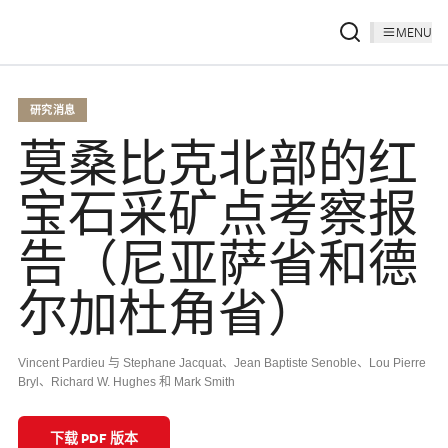
MENU
研究消息
莫桑比克北部的红
宝石采矿点考察报
告（尼亚萨省和德
尔加杜角省）
Vincent Pardieu 与 Stephane Jacquat、Jean Baptiste Senoble、Lou Pierre
Bryl、Richard W. Hughes 和 Mark Smith
下载 PDF 版本