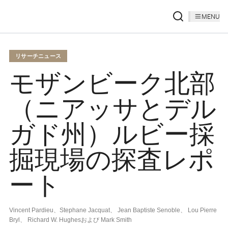
MENU
リサーチニュース
モザンビーク北部
（ニアッサとデル
ガド州）ルビー採
掘現場の探査レポ
ート
Vincent Pardieu、Stephane Jacquat、 Jean Baptiste Senoble、 Lou Pierre
Bryl、 Richard W. Hughesおよび Mark Smith