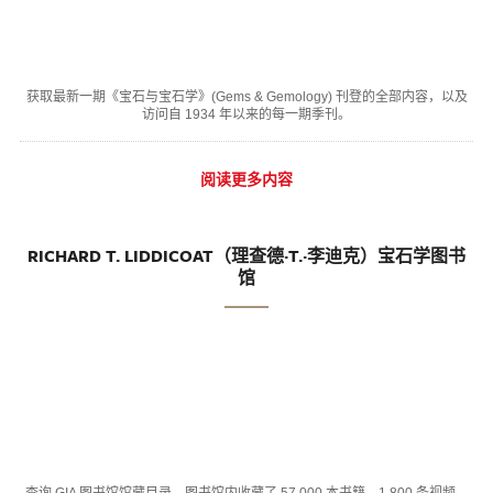
获取最新一期《宝石与宝石学》(Gems & Gemology) 刊登的全部内容，以及
访问自 1934 年以来的每一期季刊。
阅读更多内容
RICHARD T. LIDDICOAT（理查德·T.·李迪克）宝石学图书
馆
查询 GIA 图书馆馆藏目录，图书馆内收藏了 57,000 本书籍、1,800 条视频、