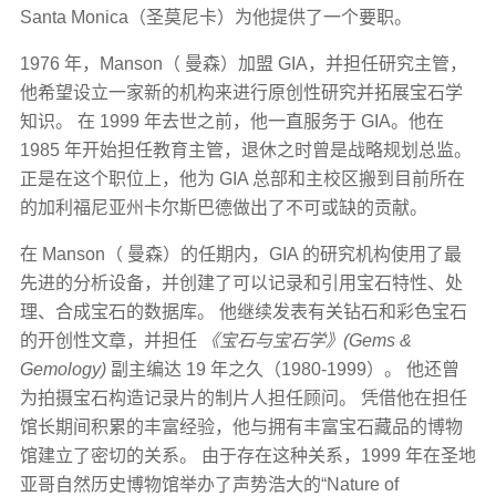
Santa Monica（圣莫尼卡）为他提供了一个要职。
1976 年，Manson（ 曼森）加盟 GIA，并担任研究主管，
他希望设立一家新的机构来进行原创性研究并拓展宝石学
知识。 在 1999 年去世之前，他一直服务于 GIA。他在
1985 年开始担任教育主管，退休之时曾是战略规划总监。
正是在这个职位上，他为 GIA 总部和主校区搬到目前所在
的加利福尼亚州卡尔斯巴德做出了不可或缺的贡献。
在 Manson（ 曼森）的任期内，GIA 的研究机构使用了最
先进的分析设备，并创建了可以记录和引用宝石特性、处
理、合成宝石的数据库。 他继续发表有关钻石和彩色宝石
的开创性文章，并担任
《宝石与宝石学》(Gems &
Gemology)
副主编达 19 年之久（1980-1999）。 他还曾
为拍摄宝石构造记录片的制片人担任顾问。 凭借他在担任
馆长期间积累的丰富经验，他与拥有丰富宝石藏品的博物
馆建立了密切的关系。 由于存在这种关系，1999 年在圣地
亚哥自然历史博物馆举办了声势浩大的“Nature of