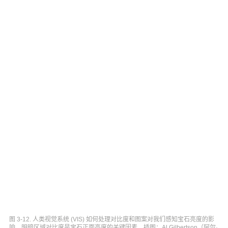
图 3-12. 人类视觉系统 (VIS) 如何处理对比度和图案对我们感知宝石亮度的影
响。明暗区域对比度是宝石正面亮度的关键因素。插图：Al Gilbertson（阿尔·