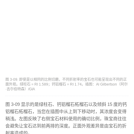
图 3-09. 即使是以相同的比例切磨，不同折射率的宝石也可能呈现出不同的正
面外观。绿柱石 = RI 1.589；钙铝榴石 = RI 1.74。插图：Al Gilbertson（阿尔
·吉尔伯特森）/GIA
图 3-09 显示的是绿柱石、钙铝榴石柘榴石以及倾斜 15 度的钙
铝榴石柘榴石，当您在插图中从上到下移动时，其浓度会变得
稍浅。左图反映了右侧宝石材料使用的确切比例，珠宝商往往
会避免让宝石达到前两排的深度。正面外观差异是由宝石的折
射率造成的。