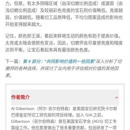
力。但是，有太多阴暗区域（由深切磨比例造成）或漏窗（由
浅切磨比例造成）及较弱彩色亮度的宝石则价值略低。亮度越
弱，价值越低。随着切工品质降低，不均匀图案造成的影响也
开始变得越来越大。
记住，颜色即王道，看起来鲜艳生动的颜色有助于提高价值。
太亮或太暗会使颜色变淡，因此，切磨师会尽量使亮度和暗度
达到平衡，让宝石看起来具有最佳颜色色度。
下一篇：
第 4 部分：“共同影响价值的一些因素”
深入分析了切
磨师的各种选择，并探讨了业内用于评估相对价值的其他因
素
。
作者简介
Al Gilbertson（阿尔·吉尔伯特森）是美国宝石研究院卡尔斯
巴德鉴定所切工研究部的项目经理。加入 GIA 之前，
Gilbertson（吉尔伯特森）曾在美国宝石学会 (AGS) 切工专
案组工作。他在那里做出了很多重要贡献，包括研发了一项