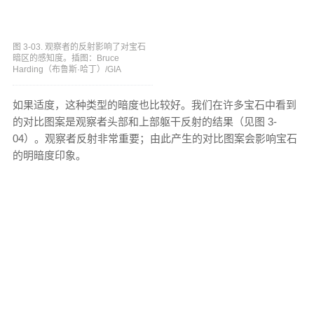
图 3-03. 观察者的反射影响了对宝石
暗区的感知度。插图：Bruce
Harding（布鲁斯·哈丁）/GIA
如果适度，这种类型的暗度也比较好。我们在许多宝石中看到
的对比图案是观察者头部和上部躯干反射的结果（见图 3-
04）。观察者反射非常重要；由此产生的对比图案会影响宝石
的明暗度印象。