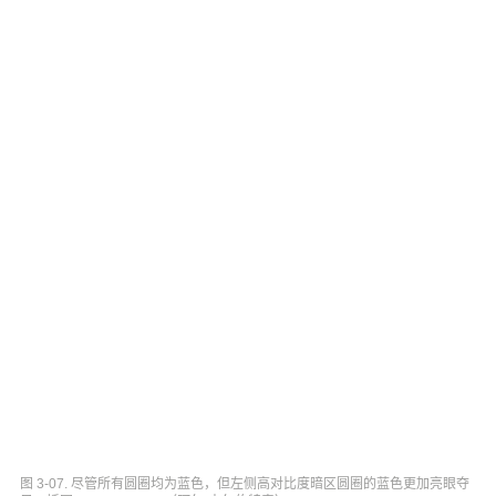
图 3-07. 尽管所有圆圈均为蓝色，但左侧高对比度暗区圆圈的蓝色更加亮眼夺