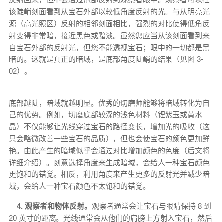
该陡峭刻面看到从宝石外部以较低角度反射的光。与从明亮光
源（高光照区）反射的相邻刻面相比，强烈的对比使得低角反
射变得非常暗，接近黑色或黯淡。虽然您应当从该刻面看到来
自宝石外部的反射光，但您不能透视宝石；眼中的一切都是黑
暗的。这就是真正的暗域，是底部角度陡峭的结果（见图 3-
02）。
底部越陡，暗域就越明显。优秀的切磨师能够将暗域转化为自
己的优势。例如，切磨底部较深的浅色材料（锂紫玉或黄水
晶）不仅能够让光线穿过宝石的路径变长，增加光的吸收（这
只会略微改善一些宝石的品质），但也会使宝石的颜色更加鲜
艳。由此产生的暗域似乎会通过对比增加颜色的色度（后文将
详细介绍）。刻意选择角度来生成暗域，会给人一种宝石颜色
更饱和的错觉。相反，利用角度来产生更多的反射光并减少暗
域，会给人一种宝石颜色不太饱和的错觉。
4. 观察者和物体反射。
观察者通常会让宝石与眼睛保持 8 到
20 英寸的距离。光线通常会从他们的肩膀上方射入宝石，然后