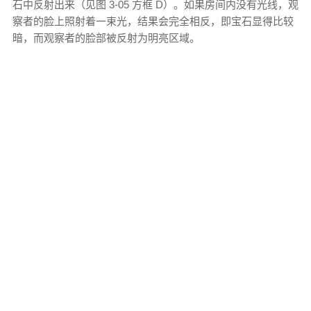
石中反射出来（见图 3-05 方框 D）。如果房间内没有光线，观
察者的脸上照射着一束光，结果会完全相反，即宝石显得比较
暗，而观察者的脸部被反射为明亮区域。