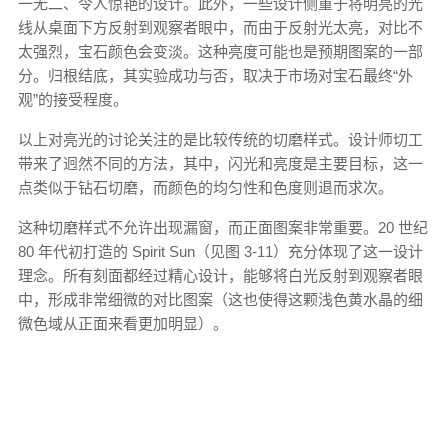
一无二、令人惊艳的设计。此外，一些设计侧重于将明亮的光
线从桌面下方反射到观察者眼中，而由于反射光太亮，对比不
太强烈，宝石颜色会变淡。这种亮度可能也是预期图案的一部
分。归根结底，其实验成功与否，取决于市场对宝石最终“外
观”的接受程度。
以上对亮光的讨论关注的是比较传统的切磨样式。设计师切工
带来了迥然不同的方法，其中，闪光和亮度是主要目标，这一
点类似于钻石切磨，而颜色的均匀性和色度则退而求次。
这种切磨样式不允许出现漏窗，而正面图案非常重要。20 世纪
80 年代初打造的 Spirit Sun（见图 3-11）充分体现了这一设计
理念。所有刻面都经过精心设计，能够将白光反射到观察者眼
中，形成非常细微的对比图案（这也使得这颗浅色黄水晶的细
微色域从正面来看更加明显）。