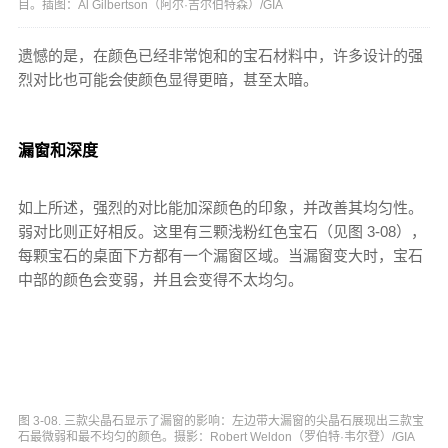
目。插图：Al Gilbertson（阿尔·吉尔伯特森）/GIA
遗憾的是，在颜色已经非常饱和的宝石材料中，许多设计的强
烈对比也可能会使颜色显得更暗，甚至太暗。
漏窗和深度
如上所述，强烈的对比能加深颜色的印象，并改善其均匀性。
弱对比则正好相反。这里有三颗浅粉红色宝石（见图 3-08），
每颗宝石的桌面下方都有一个漏窗区域。当漏窗变大时，宝石
中部的颜色会变弱，并且会变得不太均匀。
图 3-08. 三款尖晶石显示了漏窗的影响：左边带大漏窗的尖晶石展现出三款宝
石最微弱和最不均匀的颜色。摄影：Robert Weldon（罗伯特·韦尔登）/GIA