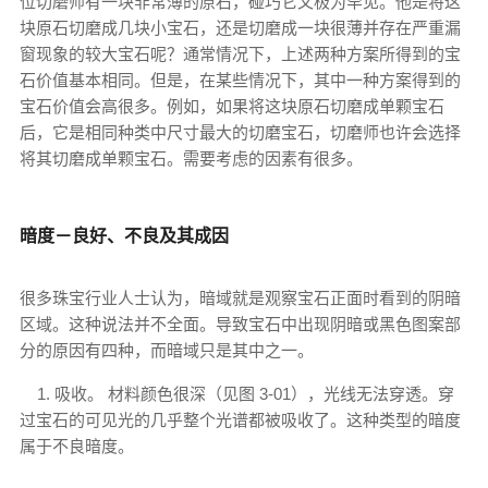
位切磨师有一块非常薄的原石，碰巧它又极为罕见。他是将这
块原石切磨成几块小宝石，还是切磨成一块很薄并存在严重漏
窗现象的较大宝石呢？通常情况下，上述两种方案所得到的宝
石价值基本相同。但是，在某些情况下，其中一种方案得到的
宝石价值会高很多。例如，如果将这块原石切磨成单颗宝石
后，它是相同种类中尺寸最大的切磨宝石，切磨师也许会选择
将其切磨成单颗宝石。需要考虑的因素有很多。
暗度－良好、不良及其成因
很多珠宝行业人士认为，暗域就是观察宝石正面时看到的阴暗
区域。这种说法并不全面。导致宝石中出现阴暗或黑色图案部
分的原因有四种，而暗域只是其中之一。
1. 吸收。 材料颜色很深（见图 3-01），光线无法穿透。穿
过宝石的可见光的几乎整个光谱都被吸收了。这种类型的暗度
属于不良暗度。