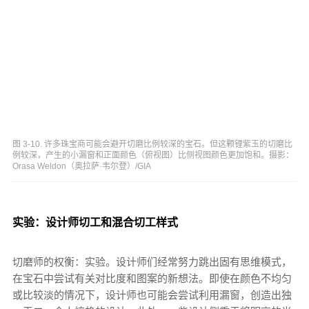
图 3-10. 许多珠宝商可能会避开切磨比例较深的宝石。但这颗锂紫玉的切磨比
例较深，产生的小漏窗和正面颜色（俯视图）比侧视图颜色更加饱和。摄影：
Orasa Weldon（奥拉萨·韦尔登）/GIA
实验：设计师切工和混合切工样式
切磨师的权衡：实验。设计师们经常努力跳出固有思维模式，
在宝石中尝试有关对比度和图案的新想法。即使在颜色不均匀
或比较淡的情况下，设计师也可能会尝试利用漏窗，创造出独