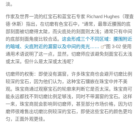
淡。
作家及世界一流的红宝石和蓝宝石专家 Richard Hughes（理査
德·休斯）指出，在切磨有色宝石中，“通常，最靠近腰围的底
部刻面被切磨得太陡，而尖底处的刻面则太浅；通常只有中间
的底部刻面角度比较合适。
这会形成三个不同区域：腰围附近
的暗域、尖底附近的漏窗以及中间的亮光……
”图 3-02 使用
通用术语说明了这一点，显然，切磨师应该避免刻面宝石太浅
或太深。但什么是太深或太浅呢？
切磨师的权衡：即使没有漏窗，许多珠宝商也会避开切磨比例
较深的宝石，因为他们认为，这种宝石镶嵌在珠宝中并不美
观。珠宝商通过观察宝石的轮廓来判断它是否太深。珠宝商可
能永远都找不到切磨比例足够浅，同时不带漏窗的宝石。这样
一来，珠宝商就会影响到切磨师，甚至部分市场价格，因为切
磨师很难售出切磨比例较深的宝石，即使这些宝石的颜色更均
匀，正面外观更佳。