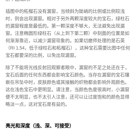
插图中的柘榴石没有漏窗，当倾斜为陡峭的比例或比例较浅
时，则会出现漏窗。相对于另外两颗深度较大的宝石，绿柱石
的漏窗程度是最低的。第一颗深度不够大，无法避免出现漏
窗。注意椭圆形绿柱石（从上到下第二颗）中刻面的位置是如
何渐渐靠近，以减少漏窗现象的。如果切磨师处理的是石英
（RI 1.54，低于绿柱石和柘榴石），这种宝石需要比图中任何
宝石都要深的比例，以免出现漏窗。
除了不能将光线反射回观察者眼中，漏窗的不足之处还在于，
宝石后面的任何东西都会影响宝石颜色。当存在漏窗的宝石镶
嵌在吊坠中时，皮肤颜色或其接触的织物都会影响外观颜色。
这在浅色宝石中更明显。请注意，当颜色色度很高时，小漏窗
便不太明显，也不太引人注意，还可以让过度饱和的颜色显得
略淡一点，这对宝石是有益的。
亮光和深度（浅、深、可接受）