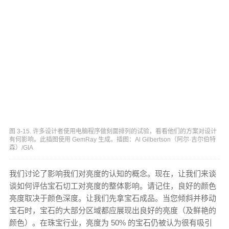
图 3-15. 许多设计者使用电脑程序做刻面排列的试验，看看他们的方案对设计
有何影响。此插图使用 GemRay 生成。插图：Al Gilbertson（阿尔·吉尔伯特
森）/GIA
我们讨论了影响我们对亮度的认知的概念。现在，让我们来谈
谈如何评估宝石切工对亮度的整体影响。请记住，良好的颜色
亮度取决于颜色深度。让我们先拿宝石成品。当您倾斜并移动
宝石时，宝石的大部分区域都应展现出良好的亮度（及鲜艳的
颜色）。在珠宝行业，亮度为 50% 的宝石仍被认为很有吸引