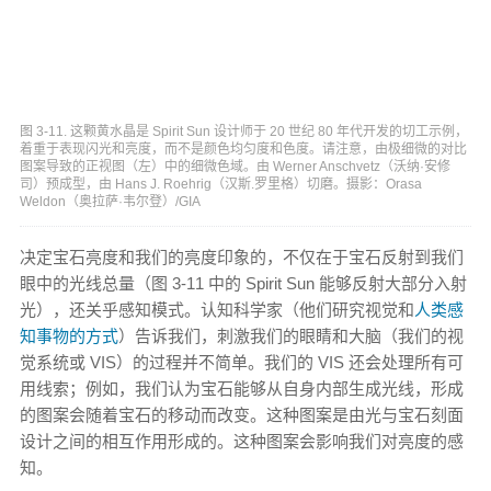
图 3-11. 这颗黄水晶是 Spirit Sun 设计师于 20 世纪 80 年代开发的切工示例，
着重于表现闪光和亮度，而不是颜色均匀度和色度。请注意，由极细微的对比
图案导致的正视图（左）中的细微色域。由 Werner Anschvetz（沃纳·安修
司）预成型，由 Hans J. Roehrig（汉斯.罗里格）切磨。摄影：Orasa
Weldon（奥拉萨·韦尔登）/GIA
决定宝石亮度和我们的亮度印象的，不仅在于宝石反射到我们
眼中的光线总量（图 3-11 中的 Spirit Sun 能够反射大部分入射
光），还关乎感知模式。认知科学家（他们研究视觉和
人类感
知事物的方式
）告诉我们，刺激我们的眼睛和大脑（我们的视
觉系统或 VIS）的过程并不简单。我们的 VIS 还会处理所有可
用线索；例如，我们认为宝石能够从自身内部生成光线，形成
的图案会随着宝石的移动而改变。这种图案是由光与宝石刻面
设计之间的相互作用形成的。这种图案会影响我们对亮度的感
知。