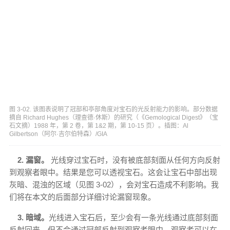
图 3-02. 该图表说明了冠部和亭部角度对宝石的光反射能力的影响。部分数据
摘自 Richard Hughes（理查德·休斯）的研究（《Gemological Digest》（宝
石文摘）1988 年，第 2 卷，第 1&2 期，第 10-15 页）。插图：Al
Gilbertson（阿尔·吉尔伯特森）/GIA
2. 漏窗。
光线穿过宝石时，没有被底部刻面从任何方向反射
到观察者眼中。结果是您可以透视宝石。这会让宝石中部出现
灰暗、混浊的区域（见图 3-02），会对宝石造成不利影响。我
们将在本文的后面部分详细讨论漏窗现象。
3. 暗域。
光线进入宝石后，至少会有一条光线通过底部刻面
反射回来，但不会通过冠部反射到观察者眼中。观察者可以在