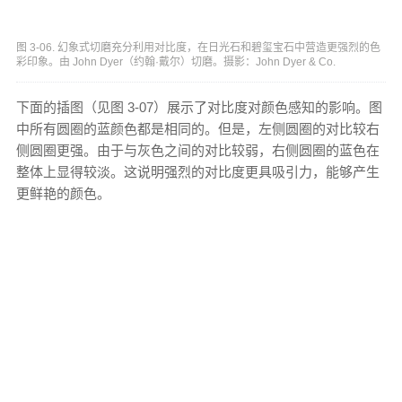
图 3-06. 幻象式切磨充分利用对比度，在日光石和碧玺宝石中营造更强烈的色
彩印象。由 John Dyer（约翰·戴尔）切磨。摄影：John Dyer & Co.
下面的插图（见图 3-07）展示了对比度对颜色感知的影响。图
中所有圆圈的蓝颜色都是相同的。但是，左侧圆圈的对比较右
侧圆圈更强。由于与灰色之间的对比较弱，右侧圆圈的蓝色在
整体上显得较淡。这说明强烈的对比度更具吸引力，能够产生
更鲜艳的颜色。