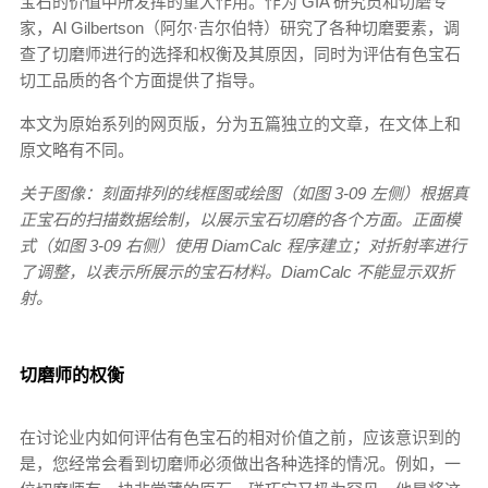
宝石的价值中所发挥的重大作用。作为 GIA 研究员和切磨专
家，Al Gilbertson（阿尔·吉尔伯特）研究了各种切磨要素，调
查了切磨师进行的选择和权衡及其原因，同时为评估有色宝石
切工品质的各个方面提供了指导。
本文为原始系列的网页版，分为五篇独立的文章，在文体上和
原文略有不同。
关于图像：刻面排列的线框图或绘图（如图 3-09 左侧）根据真
正宝石的扫描数据绘制，以展示宝石切磨的各个方面。正面模
式（如图 3-09 右侧）使用 DiamCalc 程序建立；对折射率进行
了调整，以表示所展示的宝石材料。DiamCalc 不能显示双折
射。
切磨师的权衡
在讨论业内如何评估有色宝石的相对价值之前，应该意识到的
是，您经常会看到切磨师必须做出各种选择的情况。例如，一