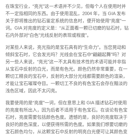
在珠宝行业，“亮光”这一术语并不少见，但每个人在使用时并
不一定指相同的东西。由于使用混乱，2004 年，当 GIA 发布
关于即将推出的钻石鉴定系统的信息时，便开始使用“亮度”一
词。GIA 对亮度的定义是：“从正面看一颗已切磨的钻石时，钻
石内外部对“白色”光线反射的表现或程度”。
对某些人来说，亮光指的是宝石具有的“生命力”。当您晃动和
倾斜宝石时，它会发光吗？光线会在宝石中“翩翩起舞”吗？对
另一些人来说，“亮光”这一不太具有技术性的术语可能并非指
从宝石中反射的白光，而是有色光。颜色仍然非常重要，在一
颗切工精良的宝石中，反射的大部分光线都需要颜色的渲染，
才能让宝石璀璨夺目。一颗切工不良的有色宝石会存在黯淡的
浅色区域，因此不太闪亮。
我要使用的是“亮度”一词，但在意思上和 GIA 描述钻石时使用
的亮度有所出入，因为后者不适用于有色宝石。在谈论有色宝
石时，亮度需要包括颜色色度。遗憾的是，良好的亮度取决于
良好的颜色深度，以便获得所需的色度。如果我们想要切磨的
宝石颜色均匀，从这颗宝石中反射的明亮白光便可让其颜色变