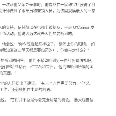
：一次帮他父亲办差事时，他偶然在一家珠宝店获得了自
设计师做到了跟单员和营销人员，为该国规模最大的一家
支持，使其得以在电视上被提及，于是 O’Connor 发
红毯活动。他说因为这就是人们想要听到的。
他会说：“你今晚看起来棒极了。 请闭上你的眼睛。 如
为我知道这些明天都是要归还的），你会带走什么？”
人想听到的回答。 他们不希望听到另一件红色雪纺礼服。
他们想听到钻石、红宝石和宝石。 他们想听到所镶的金
的东西。”
们珠宝的人们提出了建议。 “有三个方面需要努力，”他说。
工作，还必须抓住出现的机遇。”
他说。 “它们并不总是你会完全清楚的机会。 要大胆自信