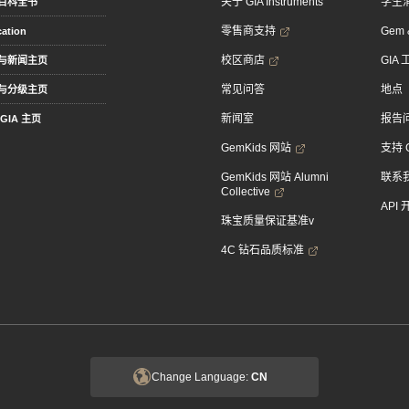
关于 GIA Instruments
学生
百科全书
零售商支持
Gem &
ation
校区商店
GIA
与新闻主页
常见问答
地点
与分级主页
新闻室
报告
GIA 主页
GemKids 网站
支持 
GemKids 网站 Alumni
联系
Collective
API
珠宝质量保证基准v
4C 钻石品质标准
Change Language:
CN