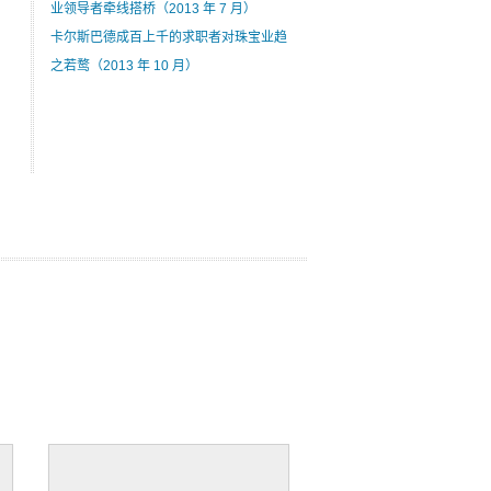
业领导者牵线搭桥（2013 年 7 月）
卡尔斯巴德成百上千的求职者对珠宝业趋
之若鹜（2013 年 10 月）