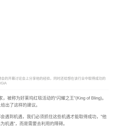
 年卡尔斯巴德招聘会的开幕讨论会上分享他的经验，同时还给想在该行业中取得成功的
GIA
专家，被称为好莱坞红毯活动的“闪耀之王”(King of Bling)。
会上给出了这样的建议。
都会遇到机遇，我们必须抓住这些机遇才能取得成功，”他
现为机遇”，而是需要去利用的障碍。