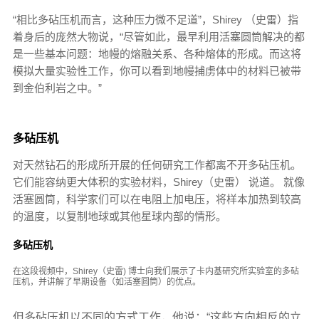
“相比多砧压机而言，这种压力微不足道”，Shirey （史雷）指
着身后的庞然大物说，“尽管如此，最早利用活塞圆筒解决的都
是一些基本问题：地幔的熔融关系、各种熔体的形成。而这将
模拟大量实验性工作，你可以看到地幔捕虏体中的材料已被带
到金伯利岩之中。”
多砧压机
对天然钻石的形成所开展的任何研究工作都离不开多砧压机。
它们能容纳更大体积的实验材料，Shirey（史雷） 说道。 就像
活塞圆筒，科学家们可以在电阻上加电压，将样本加热到较高
的温度，以复制地球或其他星球内部的情形。
多砧压机
在这段视频中，Shirey（史雷) 博士向我们展示了卡内基研究所实验室的多砧
压机，并讲解了早期设备（如活塞圆筒）的优点。
但多砧压机以不同的方式工作，他说：“这些方向相反的立