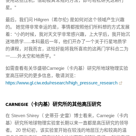
使用这些压机，借助极其常规的方法，即可轻松研究这颗行
星。”
最后，我们问 Hillgren（希尔伦) 是如何对这个领域产生兴趣
的。 她觉得非常幸运的是，事情都按照他们所料想的方式发展
着：“小的时候，我对天文学非常感兴趣，上大学后，我开始沉
迷地质学......本科最后一年，他们开办了一个关于行星地质学
的课程，对我而言，这恰好能将我所喜欢的这两门学科合二为
一......外太空和地质学。“
如需查看有关华盛顿Carnegie（卡内基）研究所地球物理实验
室高压研究的更多信息，敬请浏览：
https://www.gl.ciw.edu/research/high_pressure_research
CARNEGIE（卡内基）研究所的其他高压研究
在 Steven Shirey（ 史蒂芬·史雷）博士看来，Carnegie（卡内
基）研究所地球物理实验室长期以来一直都是高压研究的领导
者。 20 世纪初，该实验室开始在较浅的地层压力和较高的温