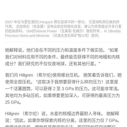
2007 年在马里坠落的Chergach 陨石是其中的一部分。 它是球粒陨石类别的
代表。 这些陨石（非金属）没有出现任何熔化改变，被认为非常接近许多行星
的起始原料。 GIA的Valerie Power （瓦莱丽·包威尔）版权所有 ，H. Obodda
Precious Gems and Minerals （沃波达宝石和矿物公司）提供。
她解释说，他们会在不同的压力和温度条件下做实验。 “如果
我们对材料应用不同的条件，最终能否获得不同的地幔和内核
成分？我们研究的不仅仅是地球，还有其他行星。”
我们问 Hillgren （希尔伦)使用哪台压机。 她笑着告诉我们，她
使用全部压机。 “这取决于我想要获得什么样的压力！这里是
一个活塞圆筒，可以获得 2 至 3 GPa 的压力。这可能非常浅。
其他均为多砧压机，如果想要更加深入，可获得的最高压力为
25 GPa。
Hillgren （希尔伦）说，水星的核幔边界最耐人寻味。 她解释
说：“因此，如果你想探索内核的分离，这里的压力仅 7 GPa。