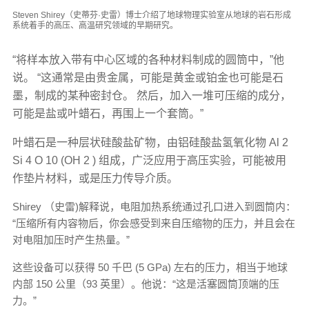
Steven Shirey（史蒂芬·史雷）博士介绍了地球物理实验室从地球的岩石形成
系统着手的高压、高温研究领域的早期研究。
“将样本放入带有中心区域的各种材料制成的圆筒中，”他
说。 “这通常是由贵金属，可能是黄金或铂金也可能是石
墨，制成的某种密封仓。 然后，加入一堆可压缩的成分，
可能是盐或叶蜡石，再围上一个套筒。”
叶蜡石是一种层状硅酸盐矿物，由铝硅酸盐氢氧化物 Al 2
Si 4 O 10 (OH 2 ) 组成，广泛应用于高压实验，可能被用
作垫片材料，或是压力传导介质。
Shirey （史雷)解释说，电阻加热系统通过孔口进入到圆筒内：
“压缩所有内容物后，你会感受到来自压缩物的压力，并且会在
对电阻加压时产生热量。”
这些设备可以获得 50 千巴 (5 GPa) 左右的压力，相当于地球
内部 150 公里（93 英里）。他说：“这是活塞圆筒顶端的压
力。”