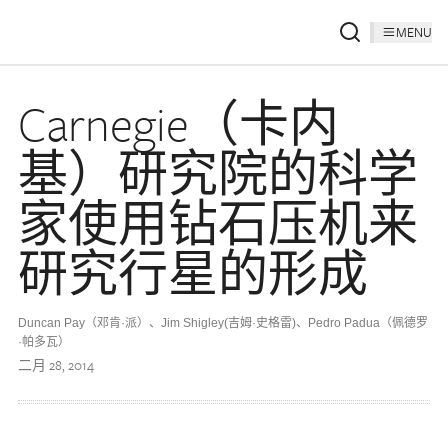
MENU
Carnegie（卡内
基）研究院的科学
家使用钻石压机来
研究行星的形成
Duncan Pay（邓肯·派）、Jim Shigley(吉姆·史格雷)、Pedro Padua（佩德罗
·帕多瓦）
二月 28, 2014