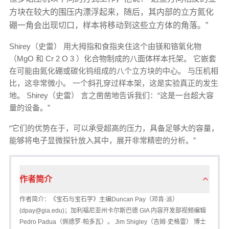
方块在较大的围压内漂浮起来，随后，其内部的立方氮化
硼一角会出现切口，样本将移动到这些立方体的角落。”
Shirey（史雷） 用大拇指和食指夹住这个由镁和铬氧化物
（MgO 和 Cr 2 O 3 ）化合物制成的八面体样本托架。 它嵌套
在可能由氮化硼或碳化钨组成的八个立方块的中心。 与压机相
比，这非常微小。 一个斜孔穿过样本架，这是实验真正的发生
地。 Shirey（史雷） 言之凿凿地告诉我们：“这是一台超大容
量的设备。”
“它们的优势在于，可以承受超高的压力，具备足够大的容量，
能够将电子显微探针放入其中，展开非常精密的分析。”
作者简介
作者简介：《宝石与宝石学》主编Duncan Pay（邓肯·派）
(dpay@gia.edu)；加利福尼亚州卡尔斯巴德 GIA 内容开发部视频编辑
Pedro Padua（佩德罗·帕多瓦）。 Jim Shigley（吉姆·史格雷） 博士