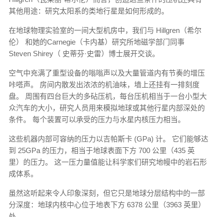
其他用途：研究太阳系的类地行星是如何形成的。
在地球物理实验室的一间大型机房中，我们与 Hillgren（希尔
伦） 和她的Carnegie（卡内基）研究所地磁学部门同事
Steven Shirey（ 史蒂芬·史雷）博士展开交谈。
空气中充满了重型设备的嗡嗡声以及大量管道内有节奏的增压
咔嗒声。 房间内散发出浓浓的机油味，墙上还挂有一排刻度
盘。 周围有四台巨大的多砧压机，每台压机相当于一台小型大
众汽车的大小，研究人员用来模拟地球或其他行星内部深处的
条件。 每个装置可以承受的压力与水星内核压力相当。
这些机器内部可容纳的压力以吉帕斯卡 (GPa) 计。 它们能够达
到 25GPa 的压力，相当于地球表面下方 700 公里（435 英
里）的压力。 这一压力量值能让科学家们研究地幔中的岩石形
成体系。
虽然这听起来令人印象深刻，但它只是地球分层结构中的一部
分深度：地球内核中心位于地表下方 6378 公里（3963 英里）
处。