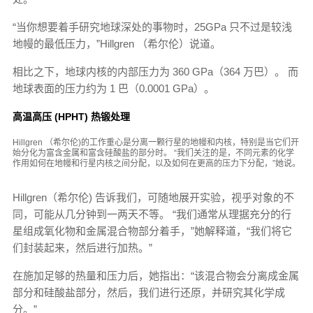
“当你想要着手研究地球深处的事物时，25GPa 只不过是较浅
地幔的最低压力，”Hillgren （希尔伦）说道。
相比之下，地球内核的内部压力为 360 GPa（364 万巴）。 而
地球表面的压力约为 1 巴（0.0001 GPa）。
高温高压 (HPHT) 热锻处理
Hillgren （希尔伦)的工作重心是分离一颗行星的地幔和内核，特别是当它们开
始分化为富含金属和富含硅酸盐的部分时。 “我们关注的是，不同元素的化学
作用如何在地幔和行星内核之间分配，以及如何在更高的压力下分配，”她说。
Hillgren（希尔伦) 告诉我们，可随地展开实验，视乎对象的不
同，可能从几分钟到一两天不等。 “我们通常从理据充分的行
星组成氧化物和金属混合物部分着手，”她解释道，“我们将它
们封装起来，然后进行加热。”
在施加足够的热量和压力后，她指出：“该混合物会分离成金属
部分和硅酸盐部分，然后，我们进行还原，并研究其化学成
分。”