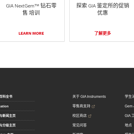
GIA NextGem™ 钻石零
探索 GIA 鉴定所的促销
售 培训
优惠
LEARN MORE
了解更多
关于 GIA Instruments
学生
百科全书
零售商支持
Gem &
ation
校区商店
GIA
与新闻主页
常见问答
地点
与分级主页