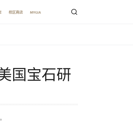
店
校区商店
MYGIA
美国宝石研
0。