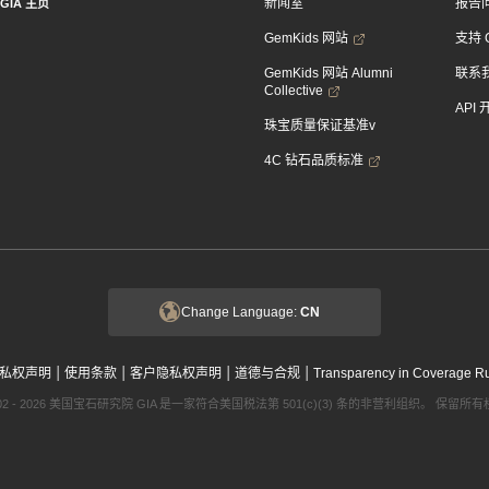
新闻室
报告
GIA 主页
GemKids 网站
支持 
GemKids 网站 Alumni
联系
Collective
API
珠宝质量保证基准v
4C 钻石品质标准
Change Language:
CN
|
|
|
|
私权声明
使用条款
客户隐私权声明
道德与合规
Transparency in Coverage R
002 - 2026 美国宝石研究院 GIA 是一家符合美国税法第 501(c)(3) 条的非营利组织。 保留所