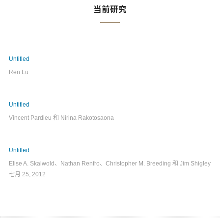
当前研究
Untitled
Ren Lu
Untitled
Vincent Pardieu 和 Nirina Rakotosaona
Untitled
Elise A. Skalwold、Nathan Renfro、Christopher M. Breeding 和 Jim Shigley
七月 25, 2012