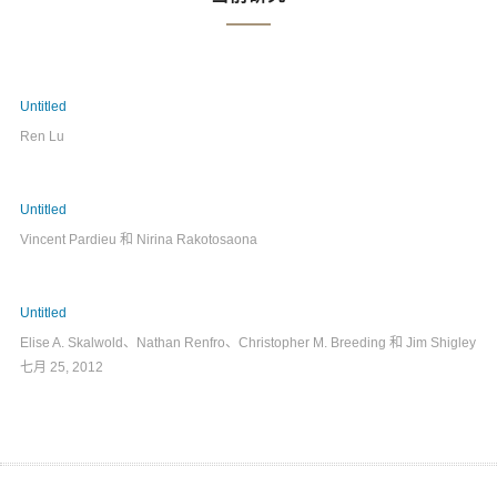
Untitled
Ren Lu
Untitled
Vincent Pardieu 和 Nirina Rakotosaona
Untitled
Elise A. Skalwold、Nathan Renfro、Christopher M. Breeding 和 Jim Shigley
七月 25, 2012