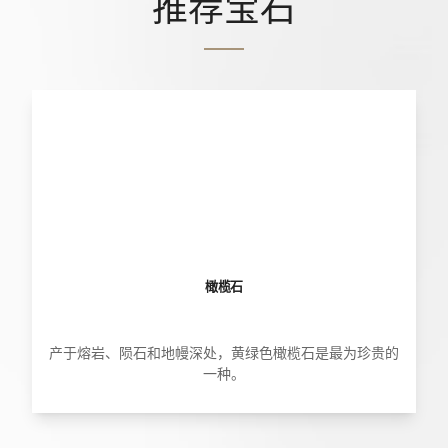
推荐宝石
橄榄石
产于熔岩、陨石和地幔深处，黄绿色橄榄石是最为珍贵的
一种。