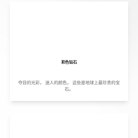
彩色钻石
夺目的光彩， 迷人的颜色， 这些是地球上最珍贵的宝
石。