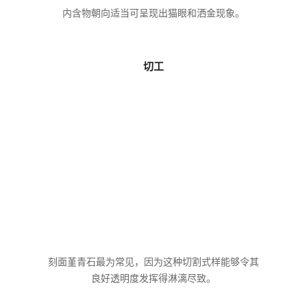
内含物朝向适当可呈现出猫眼和洒金现象。
切工
刻面堇青石最为常见，因为这种切割式样能够令其
良好透明度发挥得淋漓尽致。