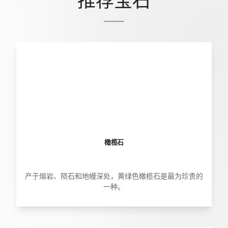
推荐宝石
橄榄石
产于熔岩、陨石和地幔深处，黄绿色橄榄石是最为珍贵的
一种。