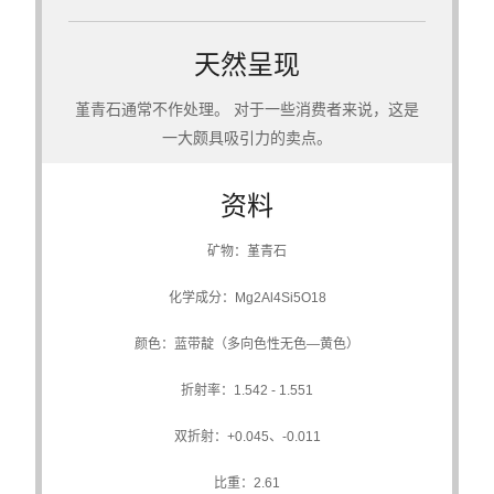
天然呈现
堇青石通常不作处理。 对于一些消费者来说，这是
一大颇具吸引力的卖点。
资料
矿物：堇青石
化学成分：Mg2Al4Si5O18
颜色：蓝带靛（多向色性无色—黄色）
折射率：1.542 - 1.551
双折射：+0.045、-0.011
比重：2.61