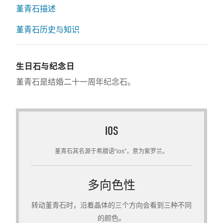
堇青石描述
堇青石历史与知识
生日石与纪念日
堇青石是结婚二十一周年纪念石。
IOS
堇青石其名源于希腊语“ios”，意为紫罗兰。
多向色性
转动堇青石时，沿着晶体的三个方向会看到三种不同
的颜色。