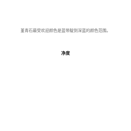
堇青石最受欢迎颜色是蓝带靛到深蓝的颜色范围。
净度