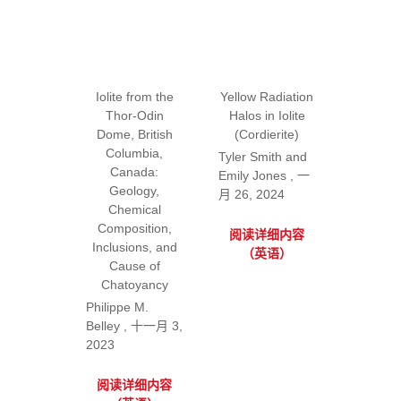
Iolite from the
Yellow Radiation
Thor-Odin
Halos in Iolite
Dome, British
(Cordierite)
Columbia,
Tyler Smith and
Canada:
Emily Jones , 一
Geology,
月 26, 2024
Chemical
Composition,
阅读详细内容
Inclusions, and
（英语）
Cause of
Chatoyancy
Philippe M.
Belley , 十一月 3,
2023
阅读详细内容