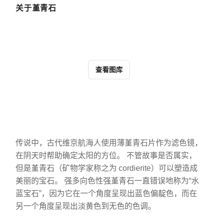
关于堇青石
查看图库
传说中，古代维京航海人使用薄堇青石片作为滤色镜，
在阴天时帮助确定太阳的方位。 不管故事是否属实，
但是堇青石（矿物学家称之为 cordierite）可以塑造成
美丽的宝石。 强多向色性强堇青石一直错误地称为“水
蓝宝石”，因为它在一个角度呈现出蓝色偏靛色，而在
另一个角度呈现出淡黄色到无色的色调。