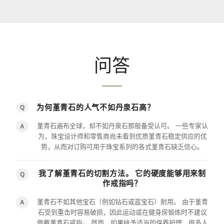
问答
为何堇青石的人气不如丹泉石高？
Q
堇青石遍布全球，却不如丹泉石那般备受认可。 一些专家认
A
为，珠宝设计师和零售商尚未看到优质堇青石稳定供应的优
势，从而对订购可用于珠宝系列的各式堇青石缺乏信心。
我了解堇青石的切割方法。 它的硬度能够用来制
Q
作戒指吗？
堇青石不如其他宝石（例如钻石或蓝宝石）耐用。 由于堇青
A
石受到重击时容易破损，因此运动或在健身房锻炼时不建议
佩戴堇青石戒指。 然而，如果给予适当的保养护理，很多人