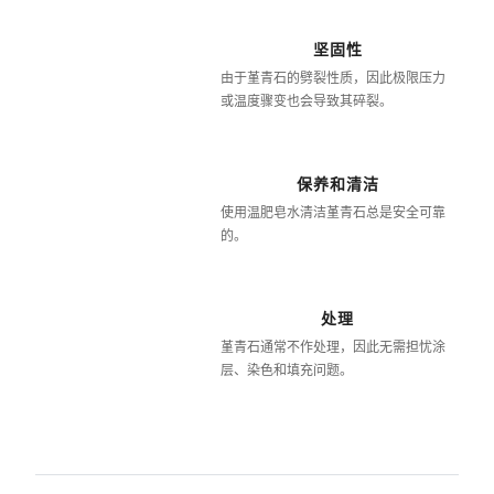
坚固性
由于堇青石的劈裂性质，因此极限压力
或温度骤变也会导致其碎裂。
保养和清洁
使用温肥皂水清洁堇青石总是安全可靠
的。
处理
堇青石通常不作处理，因此无需担忧涂
层、染色和填充问题。