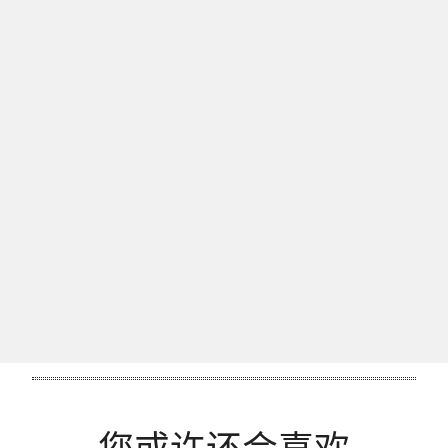
有兴趣获得 GIA 为您出具的彩色宝石鉴定报告？
提交宝石