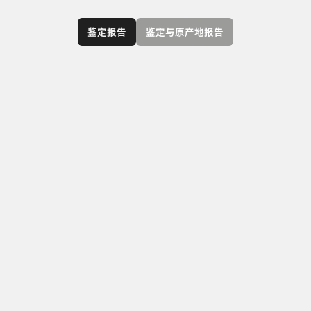
鉴定报告
鉴定与原产地报告
GIA 鉴定与原产地报告描述宝石是天然的还是实验
室培育而成，鉴别宝石的种类，提供有关宝石地
理原产地的相关意见，并注明所有可检测到的处
理方法。此外，该报告还包含宝石的详细描述，
如切工、形状、重量、尺寸和颜色，并附上宝石
的照片。仅适用于亚历山大变石、祖母绿、玉、
帕拉伊巴碧玺、红色尖晶石、红宝石和蓝宝石。
查看所有
彩色宝石报告和服务