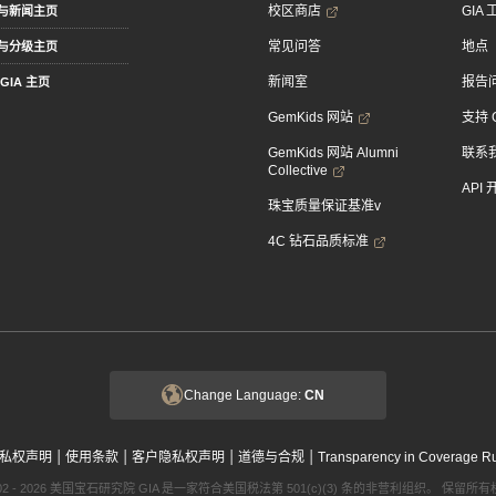
校区商店
GIA
与新闻主页
常见问答
地点
与分级主页
新闻室
报告
GIA 主页
GemKids 网站
支持 
GemKids 网站 Alumni
联系
Collective
API
珠宝质量保证基准v
4C 钻石品质标准
Change Language:
CN
|
|
|
|
私权声明
使用条款
客户隐私权声明
道德与合规
Transparency in Coverage R
002 - 2026 美国宝石研究院 GIA 是一家符合美国税法第 501(c)(3) 条的非营利组织。 保留所