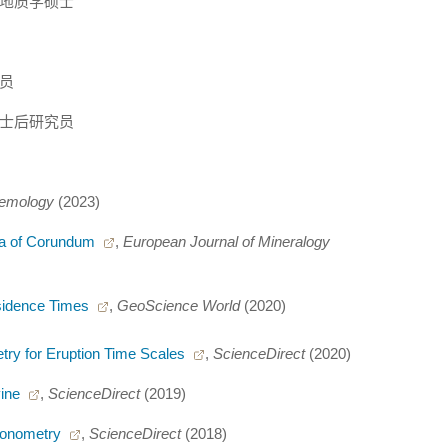
士和地质学硕士
究员
 博士后研究员
emology
(2023)
ctra of Corundum
,
European Journal of Mineralogy
esidence Times
,
GeoScience World
(2020)
try for Eruption Time Scales
,
ScienceDirect
(2020)
vine
,
ScienceDirect
(2019)
hronometry
,
ScienceDirect
(2018)