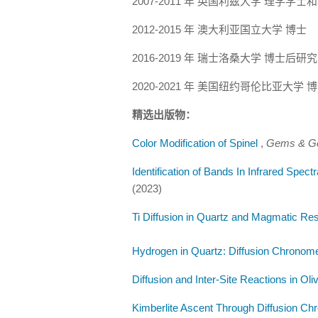
2007-2011 年 英国利兹大学 理学学
2012-2015 年 澳大利亚国立大学 博士
2016-2019 年 瑞士洛桑大学 博士后研
2020-2021 年 美国纽约哥伦比亚大学
精选出版物：
Color Modification of Spinel
,
Gems & G
Identification of Bands In Infrared Spe
(2023)
Ti Diffusion in Quartz and Magmatic R
Hydrogen in Quartz: Diffusion Chronome
Diffusion and Inter-Site Reactions in Oli
Kimberlite Ascent Through Diffusion C