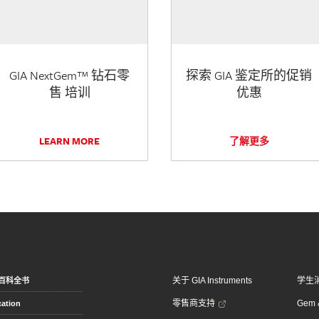
GIA NextGem™ 钻石零
探索 GIA 鉴定所的促销
售 培训
优惠
LEARN MORE
了解更多
关于 GIA Instruments
学生
百科全书
零售商支持
Gem &
ation