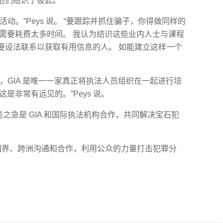
他们结识了彼此。
动。”Peys 说。 “要跟踪并抓住骗子，你得做同样的
事需要耗费太多时间。 我认为结识这些业内人士与课程
要设法联系以获取有用信息的人。 如能建立这样一个
，GIA 是唯一一家真正将执法人员组织在一起进行培
是非常有远见的。”Peys 说。
 认为，当务之急是 GIA 和国际执法机构合作，共同解决宝石犯
跨国界、跨洲沟通和合作，利用公众的力量打击犯罪分