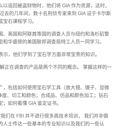
以追回被盗财物时，他们将 GIA 作为资源，这时，
过去的几年间，数十名刑侦专家来到 GIA 设于卡尔斯
成宝石课程学习。
国、英国和阿联酋等国的调查人员与纽约和洛杉矶警
密和华盛顿的美国联邦调查局特工人员一同学习。
Peys 表示，他们学到了宝石学方面非常宝贵的知识。
了解正在调查的产品是两个不同的概念。 掌握这样的一
广，包括如何使用宝石学工具（放大镜、镊子、显微
别净度、切工和颜色；合成品、仿品和颜色加工；钻石
；如何看懂 GIA 鉴定证书。
y 说：“我们在 FBI 并不进行很多高技术培训， 我们并非倡
内人士传达一些基本的专业知识以及我们的一些认