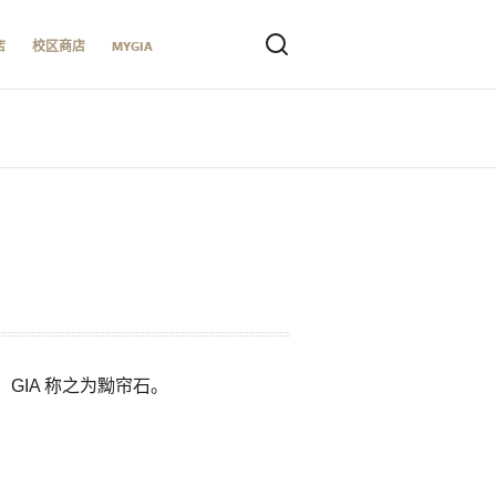
店
校区商店
MYGIA
IA 称之为黝帘石。