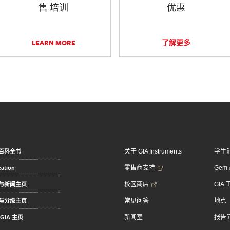
售 培训
优惠
LEARN MORE
了解更多
关于 GIA Instruments
学生
百科全书
零售商支持
Gem &
ation
校区商店
GIA
与新闻主页
常见问答
地点
与分级主页
新闻室
报告
GIA 主页