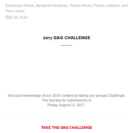
Emmanuel Fritsch, Benjamin Rondeau, Thierry Peclet, Patrick Lefebvre, and
Yves Lulzac
四月 28, 2016
2017 G&G CHALLENGE
Test your knowledge of our 2016 content by taking our annual Challenge.
The last day for submissions is
Friday, August 11, 2017.
TAKE THE G&G CHALLENGE