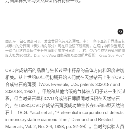
力图案样式也与天然Ia型钻石特征一致。
图3. 左：钻石顶部可见一发出黄绿色荧光的薄层。中：一条明显的分界线及其
揭示出的分界面（箭头指向部分）可在显微镜下观察到。在照片中间位置可见
一暗色针状包裹体位于分界面附近或在分界面上。右：CVD合成钻石薄层的厚
度大概为80微米。DiamondView图像采集及显微照片摄影：Kyaw Soe Moe"
CVD合成钻石的品质与生长过程中籽晶的晶体方向和温度密切
相关。从上世纪60年代初期开始人们就在天然钻石上生长CVD
合成钻石的薄膜（W.G. Eversole, U.S. patents 3030187 and
3030188, 1962）。甲烷和其他含碳的气体被应用于这一生长过
程，但当时是石墨和CVD合成钻石薄膜同时沉积在天然钻石上
的。在1993年CVD合成钻石薄膜成功地生长在IIa和Ia型天然钻
石上 （B.G. Yacobi et al., “Preferential incorporation of defects
in monocrystalline diamond films,” Diamond and Related
Materials, Vol. 2, No. 2-4, 1993, pp. 92–99）。当时的实验人员