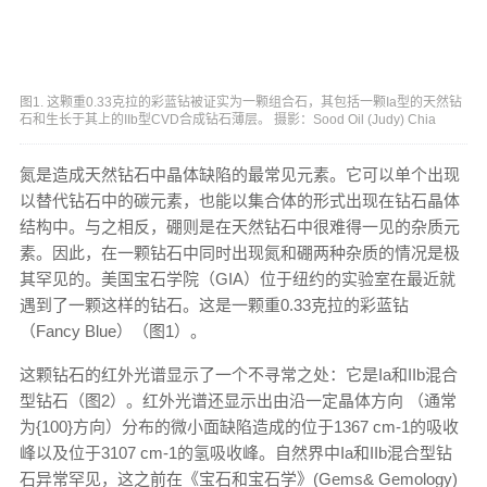
图1. 这颗重0.33克拉的彩蓝钻被证实为一颗组合石，其包括一颗Ia型的天然钻
石和生长于其上的IIb型CVD合成钻石薄层。 摄影：Sood Oil (Judy) Chia
氮是造成天然钻石中晶体缺陷的最常见元素。它可以单个出现
以替代钻石中的碳元素，也能以集合体的形式出现在钻石晶体
结构中。与之相反，硼则是在天然钻石中很难得一见的杂质元
素。因此，在一颗钻石中同时出现氮和硼两种杂质的情况是极
其罕见的。美国宝石学院（GIA）位于纽约的实验室在最近就
遇到了一颗这样的钻石。这是一颗重0.33克拉的彩蓝钻
（Fancy Blue）（图1）。
这颗钻石的红外光谱显示了一个不寻常之处：它是Ia和IIb混合
型钻石（图2）。红外光谱还显示出由沿一定晶体方向 （通常
为{100}方向）分布的微小面缺陷造成的位于1367 cm-1的吸收
峰以及位于3107 cm-1的氢吸收峰。自然界中Ia和IIb混合型钻
石异常罕见，这之前在《宝石和宝石学》(Gems& Gemology)