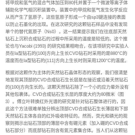
将甲烷和氢气的混合气体加压到80托并置于一个微波等离子体
辅助化学气相沉积装置中。装置中的甲烷和氢气发生化学反应
从而产生了氢原子，这些氢原子形成一个由sp3键连接的表面
以防止石墨化的出现。在这次研究的这颗钻石样品中没有发现
单个的替代氮原子（Ns0），这一结果提示我们在往底部天然
钻石上沉积合成钻石的过程中所采用的温度是较低的。这个推
论也与Yacobi (1993) 的研究结果相吻合，在该项研究中实验人
员在Ia型钻石的{100}方向上生长CVD钻石时采用的是880°C的
温度而在Ia型钻石的{111}方向上生长时则采用1200°C的温度。
根据对这颗作为主体的天然钻石晶体形态的观察，我们很清楚
地发现其顶部的CVD合成钻石生长层是在接近或沿着天然钻石
的{100}方向生长的。这颗天然钻石除了一个小的应力晕外没有
其他包裹体。CVD合成钻石生长层的厚度大约为80微米（图
3）。傅立叶转换红外光谱的研究是针对钻石整体进行的，因
此这个方法很难单独分辨出顶部CVD合成钻石生长薄层和下部
天然钻石主体各自的红外吸收特征的。然而，荧光和磷光的观
察则揭示出钻石顶部的薄层中含有硼元素（加入硼的CVD合成
钻石部分）而底部钻石则含有氮元素集合体。当人们从这颗钻