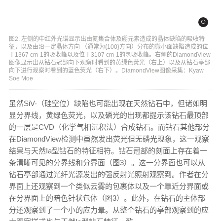
图2. 左侧的中红外光谱显示出由氮集合体及硼元素造成的晶体缺陷的吸收特
征，以及由沿一定晶体方向 （通常为{100}方向）分布的微小面缺陷造成的位
于1367 cm-1的吸收峰以及位于3107 cm-1的氢吸收峰。右侧的DiamondView
图像显示出从钻石冠部向下观察时看到的黄绿色荧光（右上）以及从钻石亭部
向下进行观察时看到的蓝色荧光（右下）。DiamondView图像采集：Kyaw
Soe Moe
虽然SiV-（硅空位）缺陷也可能出现在天然钻石中，但诸如明
显分界线，黄绿色荧光，以及磷光的出现都提示该钻石最顶部
的一层是CVD（化学气相沉积法）合成钻石。而钻石其他部分
在DiamondView检测中虽然发出荧光但无磷光现象，这一观察
结果与天然Ia型钻石的特征相符。钻石冠部的刻面上存在着一
条清晰可见的分界线和分界面（图3）。这一分界面也可以从
钻石亭部通过光纤光源发出的强反射光照射观察到。作者在分
界面上还观察到一个类似云雾的包裹体以及一个靠近分界面或
在分界面上的暗色针状包体（图3）。此外，在钻石的主体部
分还观察到了一个小的应力晕。从整个钻石的亭部观察到的应