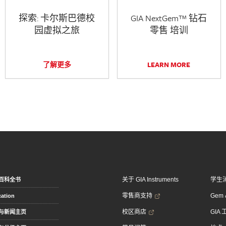
探索: 卡尔斯巴德校
GIA NextGem™ 钻石
园虚拟之旅
零售 培训
了解更多
LEARN MORE
关于 GIA Instruments
学生
百科全书
零售商支持
Gem &
ation
校区商店
GIA
与新闻主页