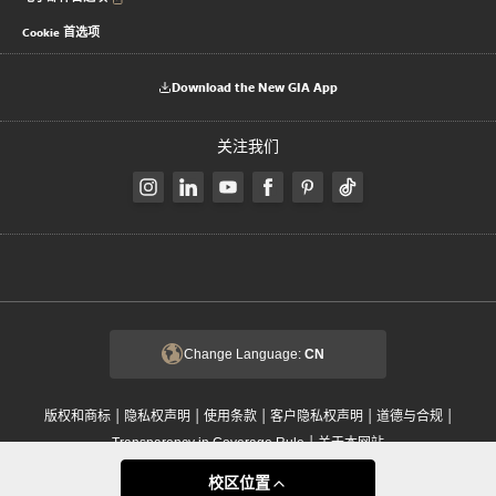
Cookie 首选项
Download the New GIA App
关注我们
Change Language:
CN
|
|
|
|
|
版权和商标
隐私权声明
使用条款
客户隐私权声明
道德与合规
|
Transparency in Coverage Rule
关于本网站
© 2002 - 2026 美国宝石研究院 GIA 是一家符合美国税法第 501(c)(3) 条的非营利组
校区位置
织。 保留所有权利。