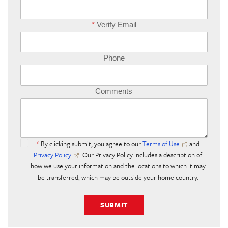
*
Verify Email
Phone
Comments
*
By clicking submit, you agree to our
Terms of Use
and
Privacy Policy
. Our Privacy Policy includes a description of
how we use your information and the locations to which it may
be transferred, which may be outside your home country.
SUBMIT