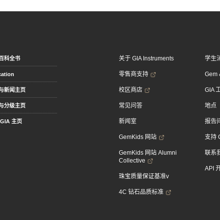
关于 GIA Instruments
学生
百科全书
零售商支持
Gem &
ation
校区商店
GIA
与新闻主页
常见问答
地点
与分级主页
新闻室
报告
GIA 主页
GemKids 网站
支持 
GemKids 网站 Alumni
联系
Collective
API
珠宝质量保证基准v
4C 钻石品质标准