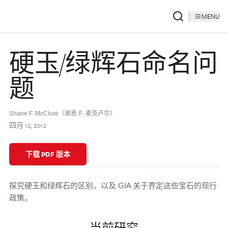
MENU
硬玉/绿辉石命名问
题
Shane F. McClure（谢恩·F.·麦克卢尔）
四月 12, 2012
下载 PDF 版本
探究硬玉和绿辉石的区别，以及 GIA 关于界定这些宝石的现行
政策。