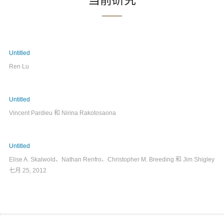
当前研究
Untitled
Ren Lu
Untitled
Vincent Pardieu 和 Nirina Rakotosaona
Untitled
Elise A. Skalwold、Nathan Renfro、Christopher M. Breeding 和 Jim Shigley
七月 25, 2012