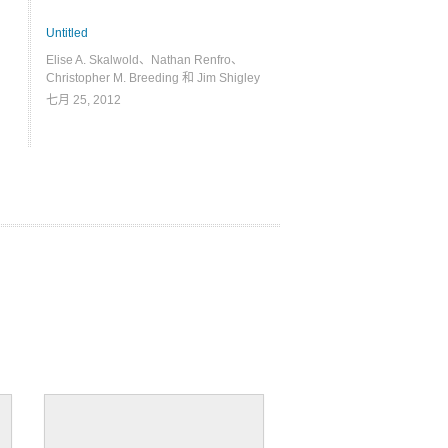
Untitled
Elise A. Skalwold、Nathan Renfro、
Christopher M. Breeding 和 Jim Shigley
七月 25, 2012