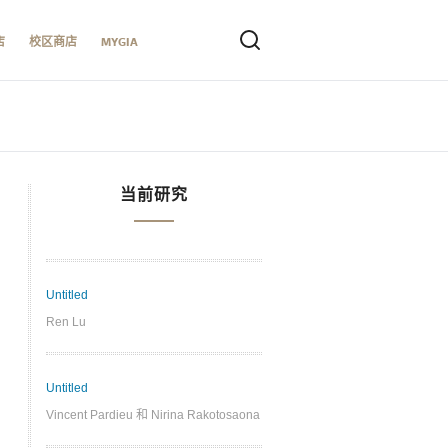
店
校区商店
MYGIA
当前研究
Untitled
Ren Lu
Untitled
Vincent Pardieu 和 Nirina Rakotosaona