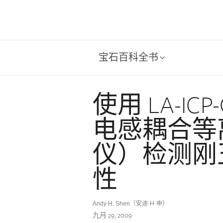
宝石百科全书
使用 LA-I
电感耦合等
仪）检测刚
性
Andy H. Shen（安迪·H·申）
九月 29, 2009