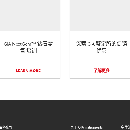
GIA NextGem™ 钻石零
探索 GIA 鉴定所的促销
售 培训
优惠
LEARN MORE
了解更多
关于 GIA Instruments
学生
百科全书