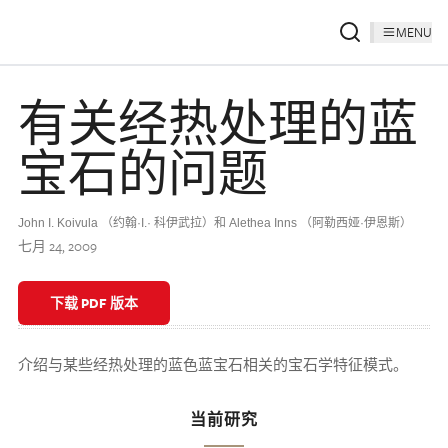
MENU
有关经热处理的蓝
宝石的问题
John I. Koivula （约翰·I.· 科伊武拉）和 Alethea Inns （阿勒西娅·伊恩斯）
七月 24, 2009
下载 PDF 版本
介绍与某些经热处理的蓝色蓝宝石相关的宝石学特征模式。
当前研究