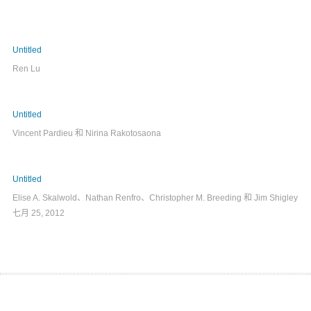
Untitled
Ren Lu
Untitled
Vincent Pardieu 和 Nirina Rakotosaona
Untitled
Elise A. Skalwold、Nathan Renfro、Christopher M. Breeding 和 Jim Shigley
七月 25, 2012