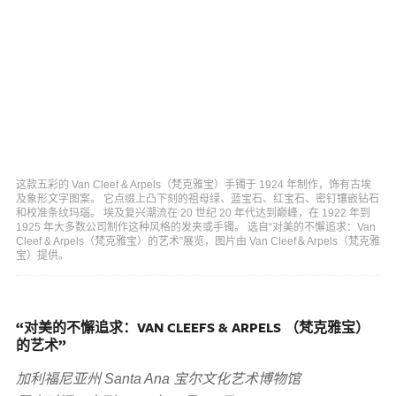
这款五彩的 Van Cleef & Arpels（梵克雅宝）手镯于 1924 年制作，饰有古埃
及象形文字图案。 它点缀上凸下刻的祖母绿、蓝宝石、红宝石、密钉镶嵌钻石
和校准条纹玛瑙。 埃及复兴潮流在 20 世纪 20 年代达到巅峰，在 1922 年到
1925 年大多数公司制作这种风格的发夹或手镯。 选自“对美的不懈追求：Van
Cleef & Arpels（梵克雅宝）的艺术”展览，图片由 Van Cleef＆Arpels（梵克雅
宝）提供。
“对美的不懈追求：VAN CLEEFS & ARPELS （梵克雅宝）
的艺术”
加利福尼亚州 Santa Ana 宝尔文化艺术博物馆