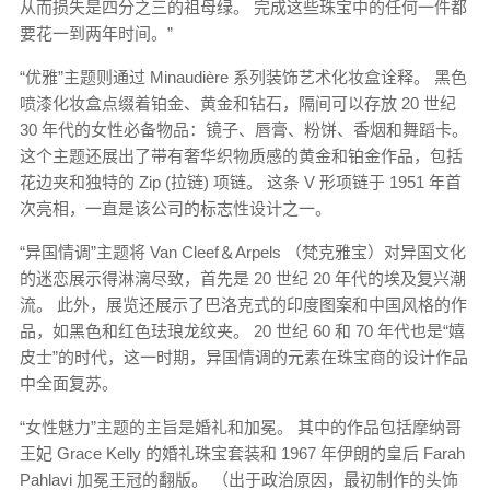
从而损失是四分之三的祖母绿。 完成这些珠宝中的任何一件都
要花一到两年时间。”
“优雅”主题则通过 Minaudière 系列装饰艺术化妆盒诠释。 黑色
喷漆化妆盒点缀着铂金、黄金和钻石，隔间可以存放 20 世纪
30 年代的女性必备物品：镜子、唇膏、粉饼、香烟和舞蹈卡。
这个主题还展出了带有奢华织物质感的黄金和铂金作品，包括
花边夹和独特的 Zip (拉链) 项链​​。 这条 V 形项链于 1951 年首
次亮相，一直是该公司的标志性设计之一。
“异国情调”主题将 Van Cleef＆Arpels （梵克雅宝）对异国文化
的迷恋展示得淋漓尽致，首先是 20 世纪 20 年代的埃及复兴潮
流。 此外，展览还展示了巴洛克式的印度图案和中国风格的作
品，如黑色和红色珐琅龙纹夹。 20 世纪 60 和 70 年代也是“嬉
皮士”的时代，这一时期，异国情调的元素在珠宝商的设计作品
中全面复苏。
“女性魅力”主题的主旨是婚礼和加冕。 其中的作品包括摩纳哥
王妃 Grace Kelly 的婚礼珠宝套装和 1967 年伊朗的皇后 Farah
Pahlavi 加冕王冠的翻版。 （出于政治原因，最初制作的头饰