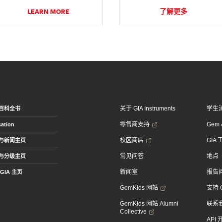
LEARN MORE
了解更多
关于 GIA Instruments
学生
百科全书
零售商支持
Gem &
ation
校区商店
GIA
与新闻主页
常见问答
地点
与分级主页
新闻室
报告
GIA 主页
GemKids 网站
支持 
GemKids 网站 Alumni
联系
Collective
API