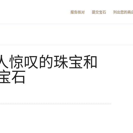
报告核对
提交宝石
列出您的商
 令人惊叹的珠宝和
宝石