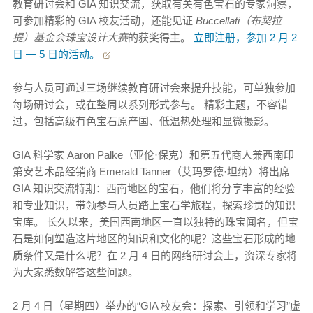
教育研讨会和 GIA 知识交流，获取有关有色宝石的专家洞察，
可参加精彩的 GIA 校友活动，还能见证
Buccellati（布契拉
提）基金会珠宝设计大赛
的获奖得主。
立即注册，参加 2 月 2
日 — 5 日的活动。
参与人员可通过三场继续教育研讨会来提升技能，可单独参加
每场研讨会，或在整周以系列形式参与。 精彩主题，不容错
过，包括高级有色宝石原产国、低温热处理和显微摄影。
GIA 科学家 Aaron Palke（亚伦·保克）和第五代商人兼西南印
第安艺术品经销商 Emerald Tanner（艾玛罗德·坦纳）将出席
GIA 知识交流特期：西南地区的宝石，他们将分享丰富的经验
和专业知识，带领参与人员踏上宝石学旅程，探索珍贵的知识
宝库。 长久以来，美国西南地区一直以独特的珠宝闻名，但宝
石是如何塑造这片地区的知识和文化的呢？这些宝石形成的地
质条件又是什么呢？在 2 月 4 日的网络研讨会上，资深专家将
为大家悉数解答这些问题。
2 月 4 日（星期四）举办的“GIA 校友会：探索、引领和学习”虚