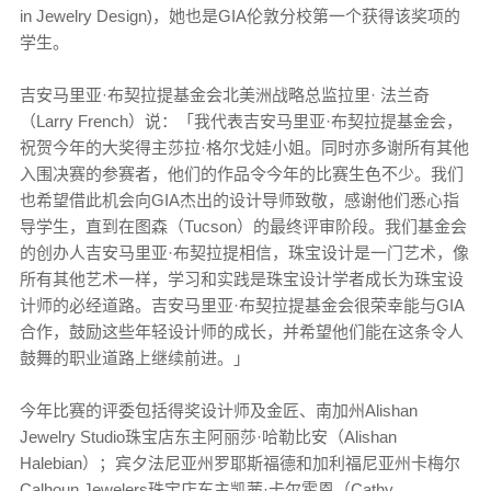
in Jewelry Design)，她也是GIA伦敦分校第一个获得该奖项的
学生。
吉安马里亚·布契拉提基金会北美洲战略总监拉里· 法兰奇
（Larry French）说：「我代表吉安马里亚·布契拉提基金会，
祝贺今年的大奖得主莎拉·格尔戈娃小姐。同时亦多谢所有其他
入围决赛的参赛者，他们的作品令今年的比赛生色不少。我们
也希望借此机会向GIA杰出的设计导师致敬，感谢他们悉心指
导学生，直到在图森（Tucson）的最终评审阶段。我们基金会
的创办人吉安马里亚·布契拉提相信，珠宝设计是一门艺术，像
所有其他艺术一样，学习和实践是珠宝设计学者成长为珠宝设
计师的必经道路。吉安马里亚·布契拉提基金会很荣幸能与GIA
合作，鼓励这些年轻设计师的成长，并希望他们能在这条令人
鼓舞的职业道路上继续前进。」
今年比赛的评委包括得奖设计师及金匠、南加州Alishan
Jewelry Studio珠宝店东主阿丽莎·哈勒比安（Alishan
Halebian）；宾夕法尼亚州罗耶斯福德和加利福尼亚州卡梅尔
Calhoun Jewelers珠宝店东主凯茜·卡尔霍恩（Cathy