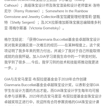
Calhoun）；高级珠宝设计师及珠宝渲染和设计老师雷米·洛特
尼尔（Remy Rotenier）；Somewhere In the Rainbow
Gemstone and Jewelry Collection珠宝馆藏管理经理雪莉·瑟甄
特（Shelly Sergent）；及JCK拉斯维加斯珠宝展总编辑维多利
亚·哥梅尔斯基（Victoria Gomelsky）。
格尔戈娃说：「获得Gianmaria Buccellati基金会卓越珠宝设计
奖对我来说确实是一次难忘的经历——在某种程度上，这个奖
项证明了我多年来的努力付出，并减少了我对于自己所能取得
成就的自我怀疑。加入GIA学习是我生命中的一个转变时刻，
我学到了很多......今后，我学习到的技术和技能将推动我更进
一步。」
GIA与吉安马里亚·布契拉提基金会于2018年合作创建
Gianmaria Buccellati基金会卓越珠宝设计奖，以表彰全球GIA
学生在设计方面的杰出才能，而GIA珠宝设计学生每年均可报
名参与该赛事。2023年的吉安马里亚·布契拉提基金会珠宝设计
卓越奖现正进行中，欢迎所有合符参赛资格的GIA珠宝设计课