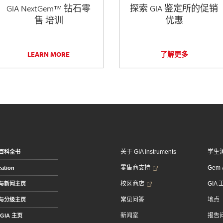
GIA NextGem™ 钻石零
探索 GIA 鉴定所的促销
售 培训
优惠
LEARN MORE
了解更多
关于 GIA Instruments
学生
百科全书
零售商支持
Gem &
ation
校区商店
GIA
与新闻主页
常见问答
地点
与分级主页
新闻室
报告
GIA 主页