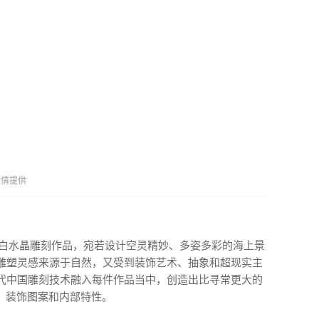
s 友情提供
vis 的玛瑙和白水晶雕刻作品，宛若设计空灵精妙、多姿多彩的海上景
，其雕塑灵感来源于自然，又受到装饰艺术、抽象和超现实主
和古代中国雕刻技术融入每件作品当中，创造出比寻常更大的
、装饰图案和内部特性。