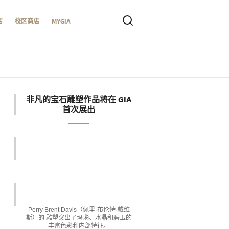
店
校区商店
MYGIA
非凡的宝石雕塑作品将在 GIA
首次展出
Perry Brent Davis（佩里·布伦特·戴维
斯）的 雕塑突出了玛瑙、水晶和碧玉的
丰富色彩和内部特征。