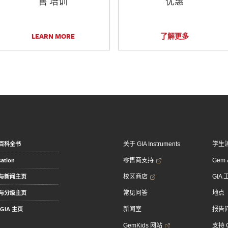
售 培训
优惠
LEARN MORE
了解更多
关于 GIA Instruments
学生
百科全书
零售商支持
Gem &
ation
校区商店
GIA
与新闻主页
常见问答
地点
与分级主页
新闻室
报告
GIA 主页
GemKids 网站
支持 