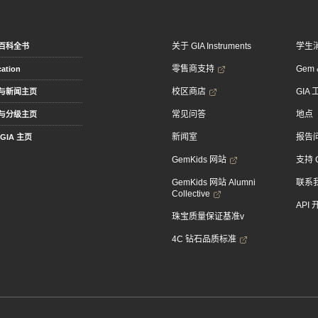
关于 GIA Instruments
学生
百科全书
零售商支持
Gem &
ation
校区商店
GIA
与新闻主页
常见问答
地点
与分级主页
新闻室
报告
GIA 主页
GemKids 网站
支持 
GemKids 网站 Alumni
联系
Collective
API
珠宝质量保证基准v
4C 钻石品质标准