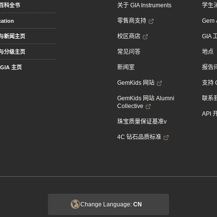
关于 GIA Instruments
学生
百科全书
零售商支持
Gem &
ation
校区商店
GIA
与新闻主页
常见问答
地点
与分级主页
新闻室
报告
GIA 主页
GemKids 网站
支持 
GemKids 网站 Alumni
联系
Collective
API
珠宝质量保证基准v
4C 钻石品质标准
Change Language:
CN