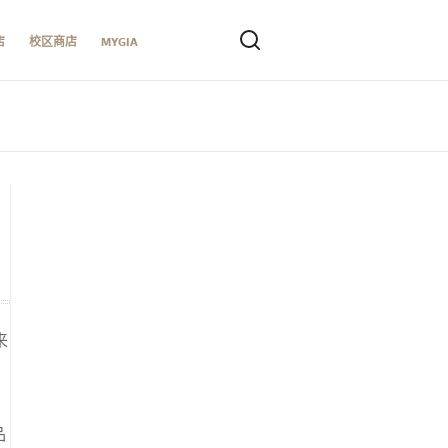
店
校区商店
MYGIA
来
品